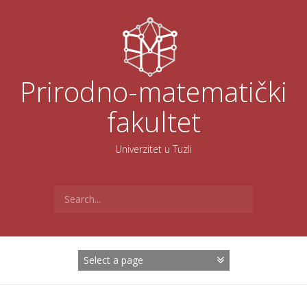
Skoči
na
sadržaj
Prirodno-matematički
fakultet
Univerzitet u Tuzli
Search
for: