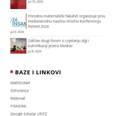
n
jul 10, 2026
n
Prirodno-matematički fakultet organizuje prvu
međunarodnu naučno-stručnu konferenciju
e
INSAM 2026
jul 9, 2026
l
Održan drugi forum o cvjetanju algi i
eutrofikaciji jezera Modrac
jul 8, 2026
BAZE I LINKOVI
MathSciNet
IOPscience
Webmail
PHAIDRA
Google Scholar UNTZ