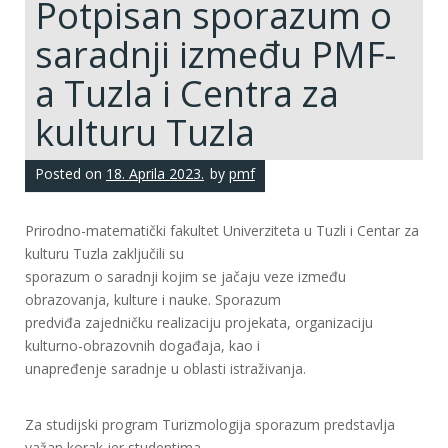
Potpisan sporazum o
saradnji između PMF-
a Tuzla i Centra za
kulturu Tuzla
Posted on
18. Aprila 2023.
by
pmf
Prirodno-matematički fakultet Univerziteta u Tuzli i Centar za
kulturu Tuzla zaključili su
sporazum o saradnji kojim se jačaju veze između
obrazovanja, kulture i nauke. Sporazum
predviđa zajedničku realizaciju projekata, organizaciju
kulturno-obrazovnih događaja, kao i
unapređenje saradnje u oblasti istraživanja.
Za studijski program Turizmologija sporazum predstavlja
važan korak jer studentima