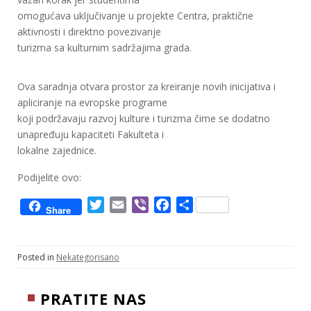
omogućava uključivanje u projekte Centra, praktične
aktivnosti i direktno povezivanje
turizma sa kulturnim sadržajima grada.
Ova saradnja otvara prostor za kreiranje novih inicijativa i
apliciranje na evropske programe
koji podržavaju razvoj kulture i turizma čime se dodatno
unapređuju kapaciteti Fakulteta i
lokalne zajednice.
Podijelite ovo:
T
E
V
F
S
Share
w
m
i
a
h
i
a
b
c
a
t
i
e
e
r
Posted in
Nekategorisano
t
l
r
b
e
e
o
PRATITE NAS
r
o