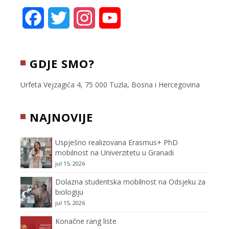
k
F
T
I
Y
a
w
n
o
c
i
s
u
GDJE SMO?
e
t
t
T
Urfeta Vejzagića 4, 75 000 Tuzla, Bosna i Hercegovina
b
t
a
u
NAJNOVIJE
o
e
g
b
Uspješno realizovana Erasmus+ PhD
o
r
r
e
mobilnost na Univerzitetu u Granadi
jul 15, 2026
k
a
C
Dolazna studentska mobilnost na Odsjeku za
m
h
biologiju
jul 15, 2026
a
Konačne rang liste