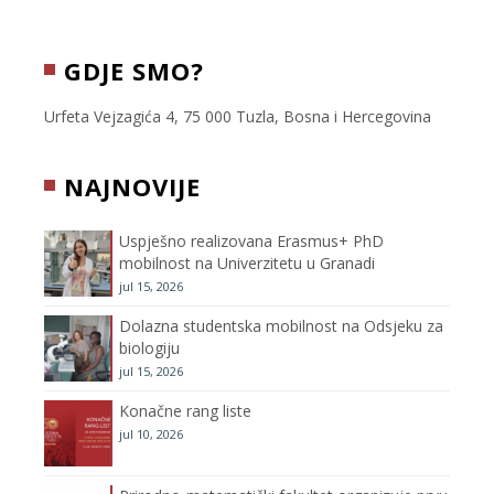
a
w
n
o
c
i
s
u
GDJE SMO?
e
t
t
T
Urfeta Vejzagića 4, 75 000 Tuzla, Bosna i Hercegovina
b
t
a
u
NAJNOVIJE
o
e
g
b
Uspješno realizovana Erasmus+ PhD
o
r
r
e
mobilnost na Univerzitetu u Granadi
jul 15, 2026
k
a
C
Dolazna studentska mobilnost na Odsjeku za
m
h
biologiju
jul 15, 2026
a
Konačne rang liste
n
jul 10, 2026
n