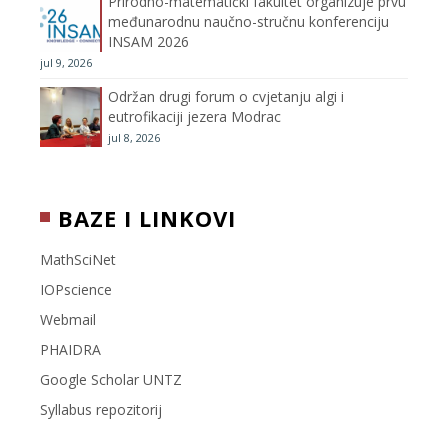
Prirodno-matematički fakultet organizuje prvu
međunarodnu naučno-stručnu konferenciju
e
INSAM 2026
jul 9, 2026
l
Održan drugi forum o cvjetanju algi i
eutrofikaciji jezera Modrac
jul 8, 2026
BAZE I LINKOVI
MathSciNet
IOPscience
Webmail
PHAIDRA
Google Scholar UNTZ
Syllabus repozitorij