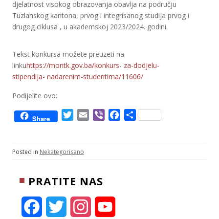
djelatnost visokog obrazovanja obavlja na području
Tuzlanskog kantona, prvog i integrisanog studija prvog i
drugog ciklusa , u akademskoj 2023/2024. godini.
Tekst konkursa možete preuzeti na
linku
https://montk.gov.ba/konkurs- za-dodjelu-
stipendija- nadarenim-studentima/11606/
Podijelite ovo:
T
E
V
F
S
Share
w
m
i
a
h
i
a
b
c
a
t
i
e
e
r
Posted in
Nekategorisano
t
l
r
b
e
e
o
PRATITE NAS
r
o
k
F
T
I
Y