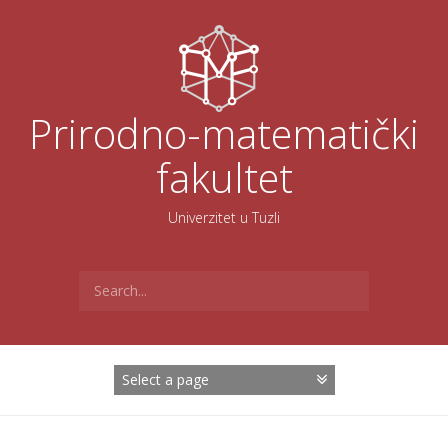
Skoči
na
sadržaj
Prirodno-matematički
fakultet
Univerzitet u Tuzli
Search
for: