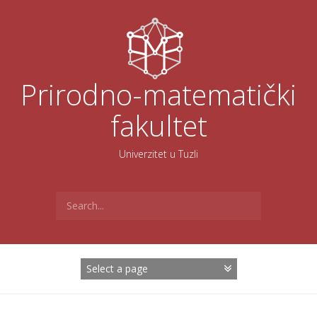
Skoči
na
sadržaj
Prirodno-matematički
fakultet
Univerzitet u Tuzli
Search
for: