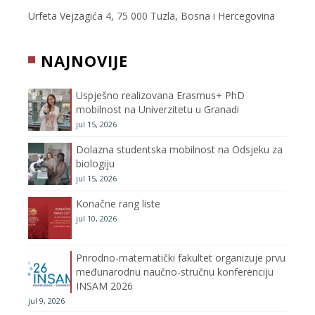
e
t
t
T
Urfeta Vejzagića 4, 75 000 Tuzla, Bosna i Hercegovina
b
t
a
u
NAJNOVIJE
o
e
g
b
Uspješno realizovana Erasmus+ PhD
o
r
r
e
mobilnost na Univerzitetu u Granadi
jul 15, 2026
k
a
C
Dolazna studentska mobilnost na Odsjeku za
m
h
biologiju
jul 15, 2026
a
Konačne rang liste
n
jul 10, 2026
n
Prirodno-matematički fakultet organizuje prvu
međunarodnu naučno-stručnu konferenciju
e
INSAM 2026
jul 9, 2026
l