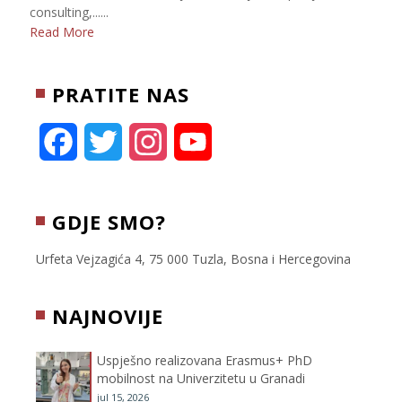
consulting,......
Read More
PRATITE NAS
F
T
I
Y
a
w
n
o
c
i
s
u
GDJE SMO?
e
t
t
T
Urfeta Vejzagića 4, 75 000 Tuzla, Bosna i Hercegovina
b
t
a
u
NAJNOVIJE
o
e
g
b
Uspješno realizovana Erasmus+ PhD
o
r
r
e
mobilnost na Univerzitetu u Granadi
jul 15, 2026