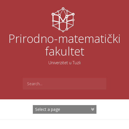
Skoči
na
sadržaj
Prirodno-matematički
fakultet
Univerzitet u Tuzli
Search
for: