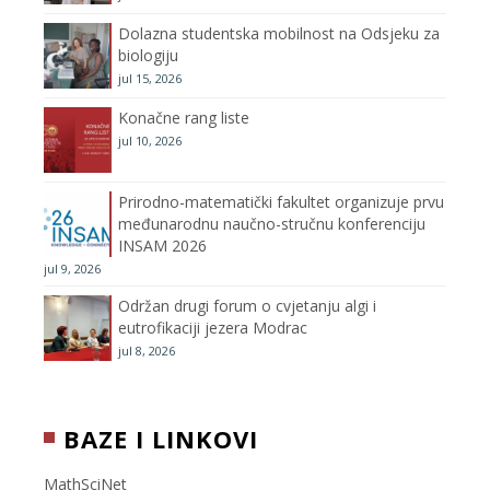
k
a
C
Dolazna studentska mobilnost na Odsjeku za
m
h
biologiju
jul 15, 2026
a
Konačne rang liste
n
jul 10, 2026
n
Prirodno-matematički fakultet organizuje prvu
međunarodnu naučno-stručnu konferenciju
e
INSAM 2026
jul 9, 2026
l
Održan drugi forum o cvjetanju algi i
eutrofikaciji jezera Modrac
jul 8, 2026
BAZE I LINKOVI
MathSciNet