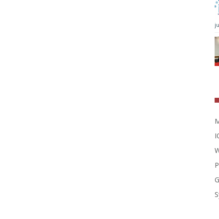
j
M
I
W
P
G
S