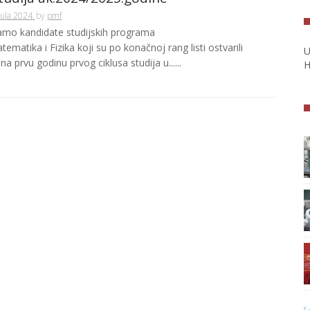
Jula 2024.
by
pmf
amo kandidate studijskih programa
tematika i Fizika koji su po konačnoj rang listi ostvarili
U
na prvu godinu prvog ciklusa studija u......
H