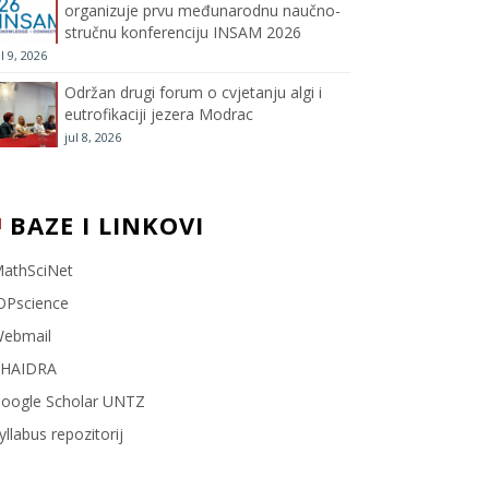
organizuje prvu međunarodnu naučno-
stručnu konferenciju INSAM 2026
l
ul 9, 2026
Održan drugi forum o cvjetanju algi i
eutrofikaciji jezera Modrac
jul 8, 2026
BAZE I LINKOVI
athSciNet
OPscience
ebmail
HAIDRA
oogle Scholar UNTZ
yllabus repozitorij