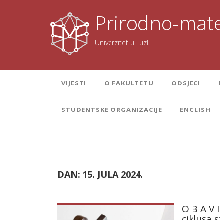
Skoči
na
Prirodno-mate
sadržaj
Univerzitet u Tuzli
VIJESTI
O FAKULTETU
ODSJECI
STUDENTSKE ORGANIZACIJE
ENGLISH
DAN:
15. JULA 2024.
O B A V 
ciklusa 