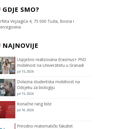
c
i
s
u
GDJE SMO?
e
t
t
T
rfeta Vejzagića 4, 75 000 Tuzla, Bosna i
ercegovina
b
t
a
u
NAJNOVIJE
o
e
g
b
o
r
r
e
Uspješno realizovana Erasmus+ PhD
mobilnost na Univerzitetu u Granadi
k
a
C
jul 15, 2026
m
h
Dolazna studentska mobilnost na
Odsjeku za biologiju
a
jul 15, 2026
Konačne rang liste
n
jul 10, 2026
n
Prirodno-matematički fakultet
e