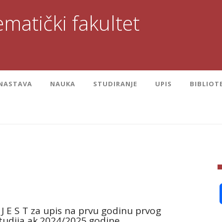
matički fakultet
NASTAVA
NAUKA
STUDIRANJE
UPIS
BIBLIOT
I J E S T za upis na prvu godinu prvog
studija ak.2024/2025.godine