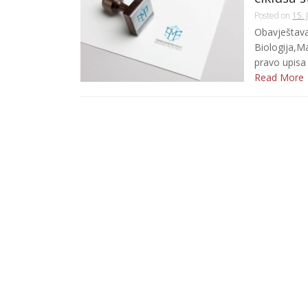
Posted on
15. 
Obavještav
Biologija,Ma
pravo upisa 
Read More