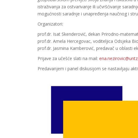
istraživanja za ostvarivanje ili učvršćivanje sarad
mogućnosti saradnje i unapređenja naučnog i stručn
Organizatori:
prof.dr. Isat Skenderović, dekan Prirodno-matemat
prof.dr. Amela Hercegovac, voditeljica Odsjeka Bi
prof.dr. Jasmina Kamberović, predavač u oblasti e
Prijave za učešće slati na mail:
ena.nezirovic@untz
Predavanjem i panel diskusijom se nastavljaju akt