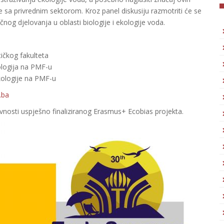
nje sa privrednim sektorom. Kroz panel diskusiju razmotriti će se
og djelovanja u oblasti biologije i ekologije voda.
ičkog fakulteta
ologija na PMF-u
kologije na PMF-u
.ba
ivnosti uspješno finaliziranog Erasmus+ Ecobias projekta.