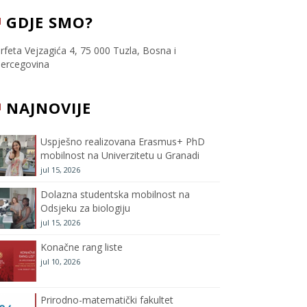
c
i
s
u
GDJE SMO?
e
t
t
T
rfeta Vejzagića 4, 75 000 Tuzla, Bosna i
ercegovina
b
t
a
u
NAJNOVIJE
o
e
g
b
o
r
r
e
Uspješno realizovana Erasmus+ PhD
mobilnost na Univerzitetu u Granadi
k
a
C
jul 15, 2026
m
h
Dolazna studentska mobilnost na
Odsjeku za biologiju
a
jul 15, 2026
Konačne rang liste
n
jul 10, 2026
n
Prirodno-matematički fakultet
e