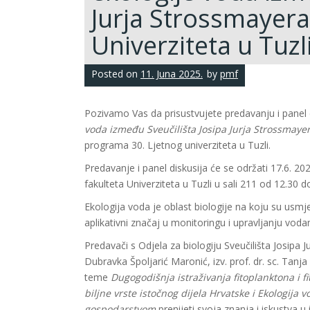
Jurja Strossmayera 
Univerziteta u Tuzl
Posted on
11. Juna 2025.
by
pmf
Pozivamo Vas da prisustvujete predavanju i panel 
voda između Sveučilišta Josipa Jurja Strossmayera
programa 30. Ljetnog univerziteta u Tuzli.
Predavanje i panel diskusija će se održati 17.6. 2
fakulteta Univerziteta u Tuzli u sali 211 od 12.30 d
Ekologija voda je oblast biologije na koju su usmjer
aplikativni značaj u monitoringu i upravljanju vod
Predavači s Odjela za biologiju Sveučilišta Josipa Ju
Dubravka Špoljarić Maronić, izv. prof. dr. sc. Tanja Ž
teme
Dugogodišnja istraživanja fitoplanktona i f
biljne vrste istočnog dijela Hrvatske i Ekologija 
gospodarstvom
prenijeti svoja znanja i iskustva u