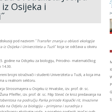
iz Osijeka i
i˝
j
diskusiji pod nazivom ˝
Transfer znanja u oblasti ekologije
 iz Osijeka i Univerziteta u Tuzli
˝ koja se održava u okviru
025. godine na Odsjeku za biologiju, Prirodno- matematičkog
M
o 14.30.
I
eni brojni istraživači i studenti Univerziteta u Tuzli, a koja ima
W
ama u realnom sektoru.
P
rja Strossmayera u Osijeku iz Hrvatske, izv. prof. dr. sc.
G
una Pfeiffer, izv. prof. dr. sc. Filip Stević će kroz predavanja na
S
itobentosa na području Parka prirode Kopački rit, Invazivne
voda na Odjelu za biologiju – primjena i suradnja s
 istraživanju ekologije voda, a posebno naglasiti značaj ovih