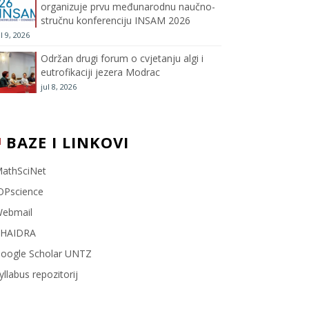
organizuje prvu međunarodnu naučno-
stručnu konferenciju INSAM 2026
l
ul 9, 2026
Održan drugi forum o cvjetanju algi i
eutrofikaciji jezera Modrac
jul 8, 2026
BAZE I LINKOVI
athSciNet
OPscience
ebmail
HAIDRA
oogle Scholar UNTZ
yllabus repozitorij