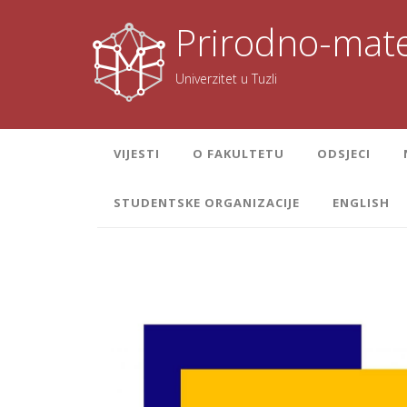
Skoči
na
Prirodno-mate
sadržaj
Univerzitet u Tuzli
VIJESTI
O FAKULTETU
ODSJECI
STUDENTSKE ORGANIZACIJE
ENGLISH