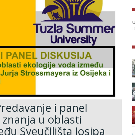
U
H
redavanje i panel
 znanja u oblasti
đu Sveučilišta Josipa