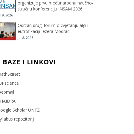
organizuje prvu međunarodnu naučno-
stručnu konferenciju INSAM 2026
l
ul 9, 2026
Održan drugi forum o cvjetanju algi i
eutrofikaciji jezera Modrac
jul 8, 2026
BAZE I LINKOVI
athSciNet
OPscience
ebmail
HAIDRA
oogle Scholar UNTZ
yllabus repozitorij