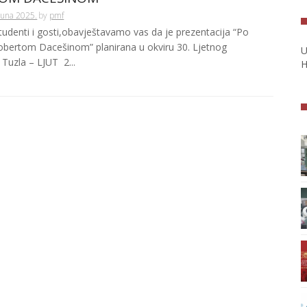
Juna 2025.
by
pmf
tudenti i gosti,obavještavamo vas da je prezentacija “Po
Robertom Dacešinom” planirana u okviru 30. Ljetnog
U
 Tuzla – LJUT 2...
H