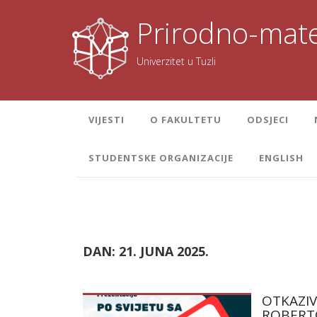
Skoči
na
Prirodno-mate
sadržaj
Univerzitet u Tuzli
VIJESTI
O FAKULTETU
ODSJECI
STUDENTSKE ORGANIZACIJE
ENGLISH
DAN:
21. JUNA 2025.
OTKAZIV
ROBERT