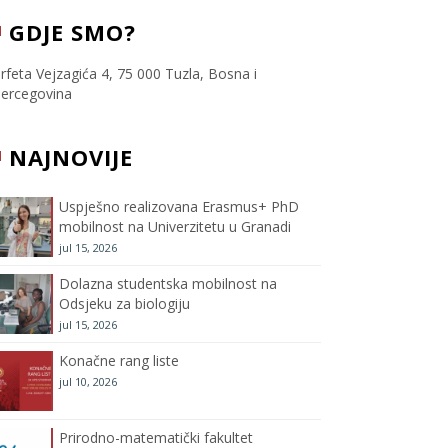
c
i
s
u
GDJE SMO?
e
t
t
T
rfeta Vejzagića 4, 75 000 Tuzla, Bosna i
ercegovina
b
t
a
u
NAJNOVIJE
o
e
g
b
o
r
r
e
Uspješno realizovana Erasmus+ PhD
mobilnost na Univerzitetu u Granadi
k
a
C
jul 15, 2026
m
h
Dolazna studentska mobilnost na
Odsjeku za biologiju
a
jul 15, 2026
Konačne rang liste
n
jul 10, 2026
n
Prirodno-matematički fakultet
e