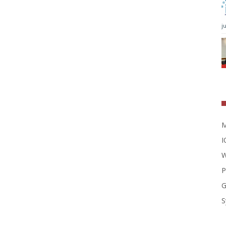
j
M
I
W
P
G
S