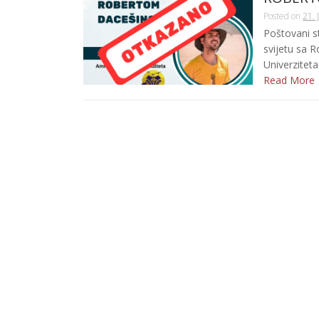
Posted on
21. 
Poštovani s
svijetu sa 
Univerziteta
Read More