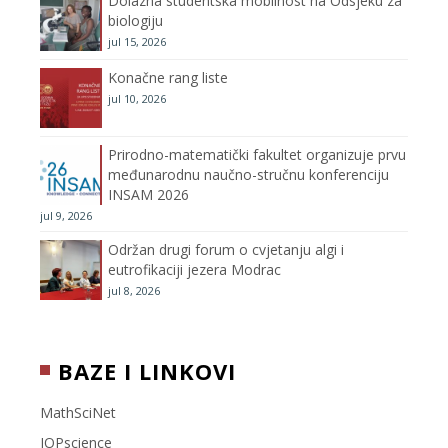
Dolazna studentska mobilnost na Odsjeku za
m
h
biologiju
jul 15, 2026
a
Konačne rang liste
n
jul 10, 2026
n
Prirodno-matematički fakultet organizuje prvu
međunarodnu naučno-stručnu konferenciju
e
INSAM 2026
jul 9, 2026
l
Održan drugi forum o cvjetanju algi i
eutrofikaciji jezera Modrac
jul 8, 2026
BAZE I LINKOVI
MathSciNet
IOPscience