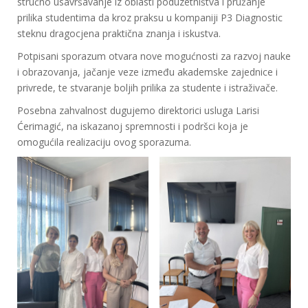
stručno usavršavanje iz oblasti poduzetništva i pružanje
prilika studentima da kroz praksu u kompaniji P3 Diagnostic
steknu dragocjena praktična znanja i iskustva.
Potpisani sporazum otvara nove mogućnosti za razvoj nauke
i obrazovanja, jačanje veze između akademske zajednice i
privrede, te stvaranje boljih prilika za studente i istraživače.
Posebna zahvalnost dugujemo direktorici usluga Larisi
Ćerimagić, na iskazanoj spremnosti i podršci koja je
omogućila realizaciju ovog sporazuma.