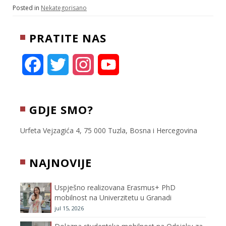
t
i
e
e
r
Posted in
Nekategorisano
t
l
r
b
e
e
o
PRATITE NAS
r
o
k
F
T
I
Y
a
w
n
o
c
i
s
u
GDJE SMO?
e
t
t
T
Urfeta Vejzagića 4, 75 000 Tuzla, Bosna i Hercegovina
b
t
a
u
NAJNOVIJE
o
e
g
b
Uspješno realizovana Erasmus+ PhD
o
r
r
e
mobilnost na Univerzitetu u Granadi
jul 15, 2026
k
a
C