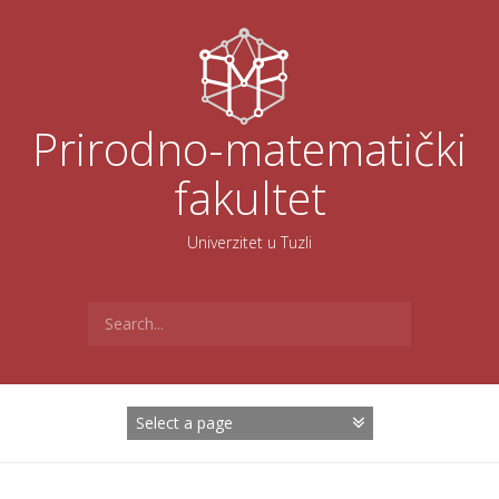
Skoči
na
sadržaj
Prirodno-matematički
fakultet
Univerzitet u Tuzli
Search
for: