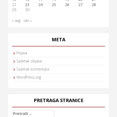
22
23
24
25
26
27
28
29
30
« avg
okt »
META
Prijava
Sažetak objava
Sažetak komentara
WordPress.org
PRETRAGA STRANICE
Pretraga: