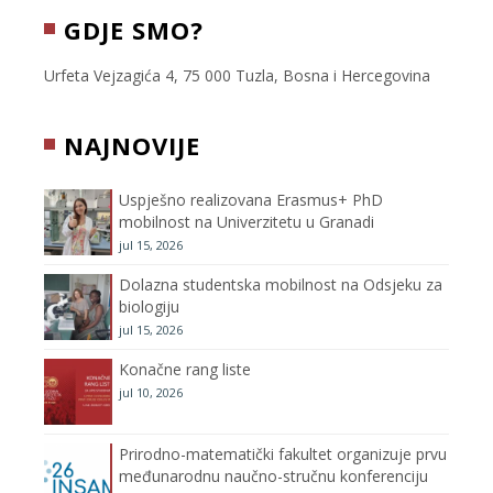
c
i
s
u
GDJE SMO?
e
t
t
T
Urfeta Vejzagića 4, 75 000 Tuzla, Bosna i Hercegovina
b
t
a
u
NAJNOVIJE
o
e
g
b
Uspješno realizovana Erasmus+ PhD
o
r
r
e
mobilnost na Univerzitetu u Granadi
jul 15, 2026
k
a
C
Dolazna studentska mobilnost na Odsjeku za
m
h
biologiju
jul 15, 2026
a
Konačne rang liste
n
jul 10, 2026
n
Prirodno-matematički fakultet organizuje prvu
međunarodnu naučno-stručnu konferenciju
e