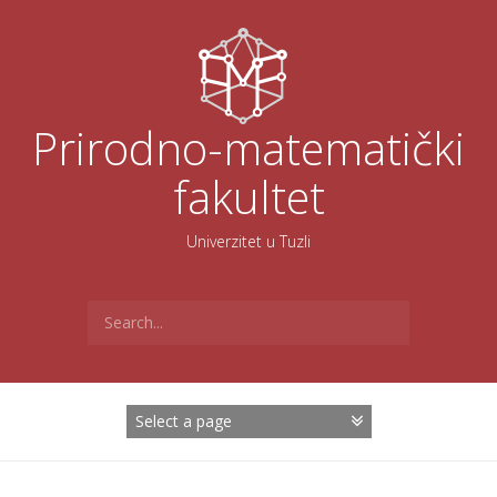
Skoči
na
sadržaj
Prirodno-matematički
fakultet
Univerzitet u Tuzli
Search
for: