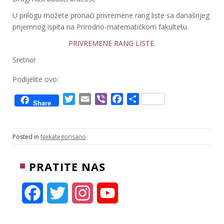
U prilogu možete pronaći privremene rang liste sa današnjeg
prijemnog ispita na Prirodno-matematičkom fakultetu.
PRIVREMENE RANG LISTE.
Sretno!
Podijelite ovo:
T
E
V
F
S
Share
w
m
i
a
h
i
a
b
c
a
t
i
e
e
r
Posted in
Nekategorisano
t
l
r
b
e
e
o
PRATITE NAS
r
o
k
F
T
I
Y
a
w
n
o