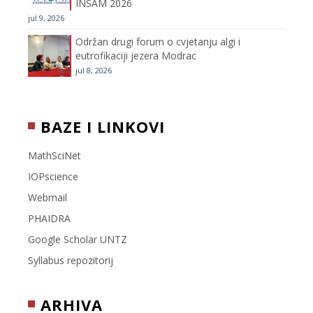
INSAM 2026
jul 9, 2026
l
Održan drugi forum o cvjetanju algi i
eutrofikaciji jezera Modrac
jul 8, 2026
BAZE I LINKOVI
MathSciNet
IOPscience
Webmail
PHAIDRA
Google Scholar UNTZ
Syllabus repozitorij
ARHIVA