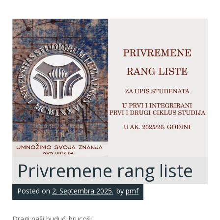
Privremene rang liste
Posted on
2. Septembra 2025.
by
pmf
Dragi naši budući brucoši,