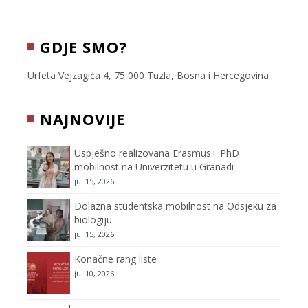
a
w
n
o
c
i
s
u
GDJE SMO?
e
t
t
T
Urfeta Vejzagića 4, 75 000 Tuzla, Bosna i Hercegovina
b
t
a
u
NAJNOVIJE
o
e
g
b
Uspješno realizovana Erasmus+ PhD
o
r
r
e
mobilnost na Univerzitetu u Granadi
jul 15, 2026
k
a
C
Dolazna studentska mobilnost na Odsjeku za
m
h
biologiju
jul 15, 2026
a
Konačne rang liste
n
jul 10, 2026
n