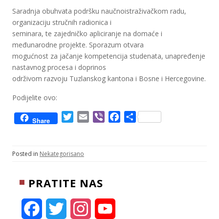
Saradnja obuhvata podršku naučnoistraživačkom radu,
organizaciju stručnih radionica i
seminara, te zajedničko apliciranje na domaće i
međunarodne projekte. Sporazum otvara
mogućnost za jačanje kompetencija studenata, unapređenje
nastavnog procesa i doprinos
održivom razvoju Tuzlanskog kantona i Bosne i Hercegovine.
Podijelite ovo:
T
E
V
F
S
Share
w
m
i
a
h
i
a
b
c
a
t
i
e
e
r
Posted in
Nekategorisano
t
l
r
b
e
e
o
PRATITE NAS
r
o
k
F
T
I
Y