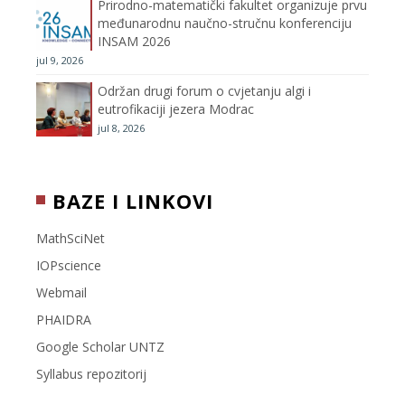
Prirodno-matematički fakultet organizuje prvu
međunarodnu naučno-stručnu konferenciju
e
INSAM 2026
jul 9, 2026
l
Održan drugi forum o cvjetanju algi i
eutrofikaciji jezera Modrac
jul 8, 2026
BAZE I LINKOVI
MathSciNet
IOPscience
Webmail
PHAIDRA
Google Scholar UNTZ
Syllabus repozitorij