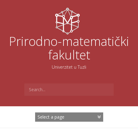
Skoči
na
sadržaj
Prirodno-matematički
fakultet
Univerzitet u Tuzli
Search
for: