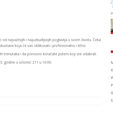
j
d najvažnijih i najuzbudljivijih poglavlja u svom životu. Čeka
skustava koja će vas oblikovati i profesionalno i lično.
h trenutaka i da ponosno koračate putem koji ste odabrali.
5. godine u učionici 211 u 10:00.
M
I
W
P
G
S