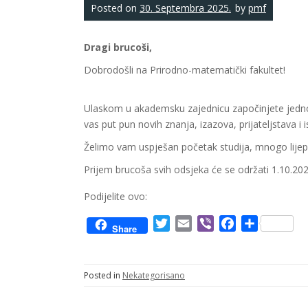
Posted on
30. Septembra 2025.
by
pmf
Dragi brucoši,
Dobrodošli na Prirodno-matematički fakultet!
Ulaskom u akademsku zajednicu započinjete jedno o
vas put pun novih znanja, izazova, prijateljstava i i
Želimo vam uspješan početak studija, mnogo lijepi
Prijem brucoša svih odsjeka će se održati 1.10.202
Podijelite ovo:
T
E
V
F
S
Share
w
m
i
a
h
i
a
b
c
a
t
i
e
e
r
Posted in
Nekategorisano
t
l
r
b
e
e
o