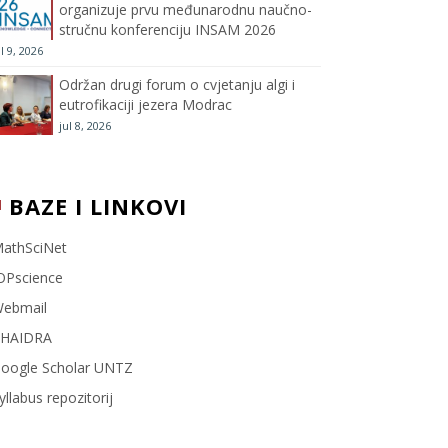
organizuje prvu međunarodnu naučno-
stručnu konferenciju INSAM 2026
l
ul 9, 2026
Održan drugi forum o cvjetanju algi i
eutrofikaciji jezera Modrac
jul 8, 2026
BAZE I LINKOVI
athSciNet
OPscience
ebmail
HAIDRA
oogle Scholar UNTZ
yllabus repozitorij