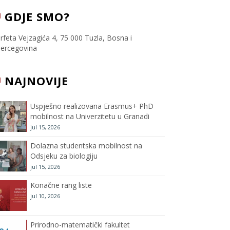
c
i
s
u
GDJE SMO?
e
t
t
T
rfeta Vejzagića 4, 75 000 Tuzla, Bosna i
ercegovina
b
t
a
u
NAJNOVIJE
o
e
g
b
o
r
r
e
Uspješno realizovana Erasmus+ PhD
mobilnost na Univerzitetu u Granadi
k
a
C
jul 15, 2026
m
h
Dolazna studentska mobilnost na
Odsjeku za biologiju
a
jul 15, 2026
Konačne rang liste
n
jul 10, 2026
n
Prirodno-matematički fakultet
e