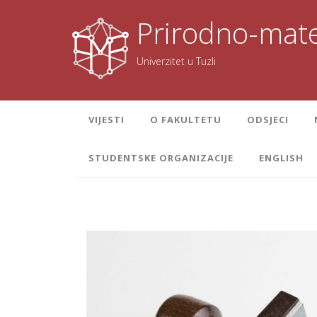
Skoči
na
Prirodno-mate
sadržaj
Univerzitet u Tuzli
VIJESTI
O FAKULTETU
ODSJECI
STUDENTSKE ORGANIZACIJE
ENGLISH