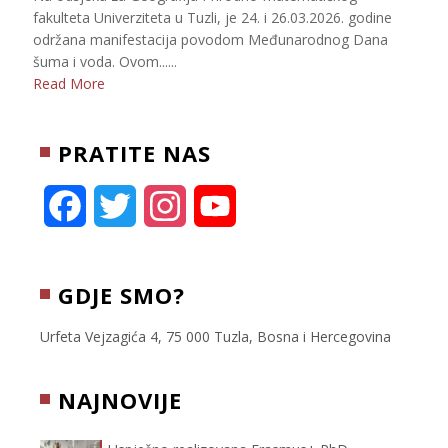
fakulteta Univerziteta u Tuzli, je 24. i 26.03.2026. godine
održana manifestacija povodom Međunarodnog Dana
šuma i voda. Ovom......
Read More
PRATITE NAS
F
T
I
Y
a
w
n
o
c
i
s
u
GDJE SMO?
e
t
t
T
Urfeta Vejzagića 4, 75 000 Tuzla, Bosna i Hercegovina
b
t
a
u
NAJNOVIJE
o
e
g
b