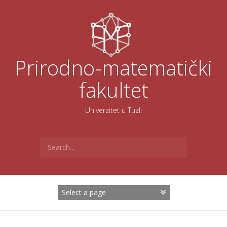
Skoči
na
sadržaj
Prirodno-matematički
fakultet
Univerzitet u Tuzli
Search
for: