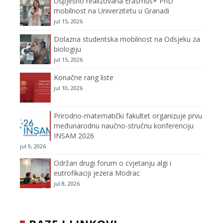
Uspješno realizovana Erasmus+ PhD
o
r
r
e
mobilnost na Univerzitetu u Granadi
jul 15, 2026
k
a
C
Dolazna studentska mobilnost na Odsjeku za
m
h
biologiju
jul 15, 2026
a
Konačne rang liste
n
jul 10, 2026
n
Prirodno-matematički fakultet organizuje prvu
međunarodnu naučno-stručnu konferenciju
e
INSAM 2026
jul 9, 2026
l
Održan drugi forum o cvjetanju algi i
eutrofikaciji jezera Modrac
jul 8, 2026