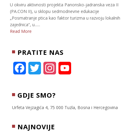
U okviru aktivnosti projekta Panonsko-jadranska veza II
(PA.CON II), u sklopu sedmodnevne edukacije
„Posmatranje ptica kao faktor turizma u razvoju lokalnih
zajednica“, u......
Read More
PRATITE NAS
F
T
I
Y
a
w
n
o
c
i
s
u
GDJE SMO?
e
t
t
T
Urfeta Vejzagića 4, 75 000 Tuzla, Bosna i Hercegovina
b
t
a
u
NAJNOVIJE
o
e
g
b