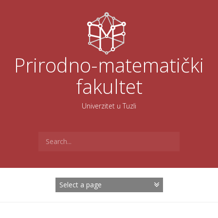
Skoči
na
sadržaj
Prirodno-matematički
fakultet
Univerzitet u Tuzli
Search
for: