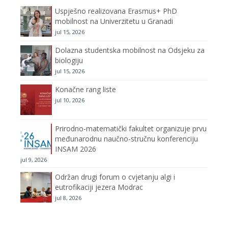
Uspješno realizovana Erasmus+ PhD
o
r
r
e
mobilnost na Univerzitetu u Granadi
jul 15, 2026
k
a
C
Dolazna studentska mobilnost na Odsjeku za
m
h
biologiju
jul 15, 2026
a
Konačne rang liste
n
jul 10, 2026
n
Prirodno-matematički fakultet organizuje prvu
međunarodnu naučno-stručnu konferenciju
e
INSAM 2026
jul 9, 2026
l
Održan drugi forum o cvjetanju algi i
eutrofikaciji jezera Modrac
jul 8, 2026