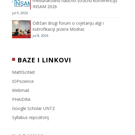
međunarodnu naučno-stručnu konferenciju
e
INSAM 2026
jul 9, 2026
l
Održan drugi forum o cvjetanju algi i
eutrofikaciji jezera Modrac
jul 8, 2026
BAZE I LINKOVI
MathSciNet
IOPscience
Webmail
PHAIDRA
Google Scholar UNTZ
Syllabus repozitorij