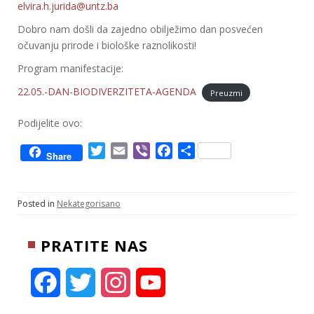
elvira.h.jurida@untz.ba
Dobro nam došli da zajedno obilježimo dan posvećen
očuvanju prirode i biološke raznolikosti!
Program manifestacije:
22.05.-DAN-BIODIVERZITETA-AGENDA
Preuzmi
Podijelite ovo:
T
E
V
F
S
Share
w
m
i
a
h
i
a
b
c
a
t
i
e
e
r
Posted in
Nekategorisano
t
l
r
b
e
e
o
PRATITE NAS
r
o
k
F
T
I
Y
a
w
n
o