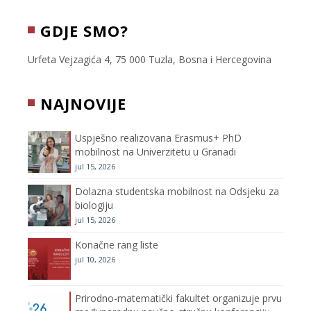
c
i
s
u
GDJE SMO?
e
t
t
T
Urfeta Vejzagića 4, 75 000 Tuzla, Bosna i Hercegovina
b
t
a
u
NAJNOVIJE
o
e
g
b
Uspješno realizovana Erasmus+ PhD
o
r
r
e
mobilnost na Univerzitetu u Granadi
jul 15, 2026
k
a
C
Dolazna studentska mobilnost na Odsjeku za
m
h
biologiju
jul 15, 2026
a
Konačne rang liste
n
jul 10, 2026
n
Prirodno-matematički fakultet organizuje prvu