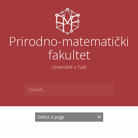
Skoči
na
sadržaj
Prirodno-matematički
fakultet
Univerzitet u Tuzli
Search
for: