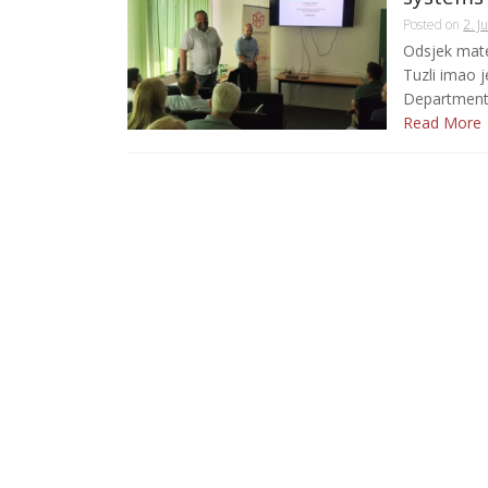
Posted on
2. J
Odsjek mate
Tuzli imao j
Department 
Read More