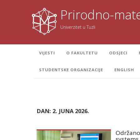
Skoči
na
Prirodno-mate
sadržaj
Univerzitet u Tuzli
VIJESTI
O FAKULTETU
ODSJECI
STUDENTSKE ORGANIZACIJE
ENGLISH
DAN:
2. JUNA 2026.
Održano
systems 