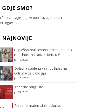
c
i
s
u
GDJE SMO?
e
t
t
T
rfeta Vejzagića 4, 75 000 Tuzla, Bosna i
ercegovina
b
t
a
u
NAJNOVIJE
o
e
g
b
o
r
r
e
Uspješno realizovana Erasmus+ PhD
mobilnost na Univerzitetu u Granadi
k
a
C
jul 15, 2026
m
h
Dolazna studentska mobilnost na
Odsjeku za biologiju
a
jul 15, 2026
Konačne rang liste
n
jul 10, 2026
n
Prirodno-matematički fakultet
e