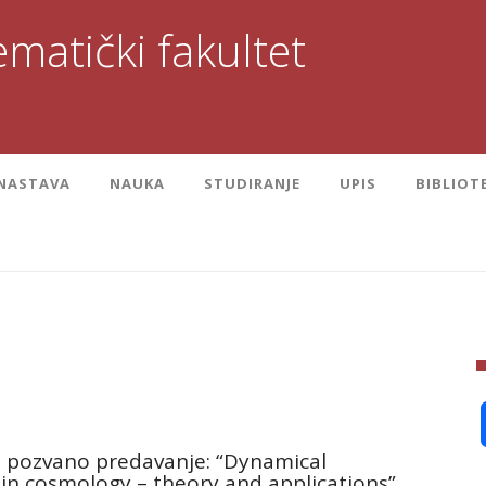
matički fakultet
NASTAVA
NAUKA
STUDIRANJE
UPIS
BIBLIOT
 pozvano predavanje: “Dynamical
in cosmology – theory and applications”