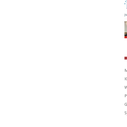
j
M
I
W
P
G
S