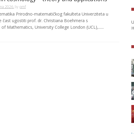
una 2026.
by
pmf
matika Prirodno-matematičkog fakulteta Univerziteta u
e čast ugostiti prof. dr. Christiana Boehmera s
U
of Mathematics, University College London (UCL),......
H