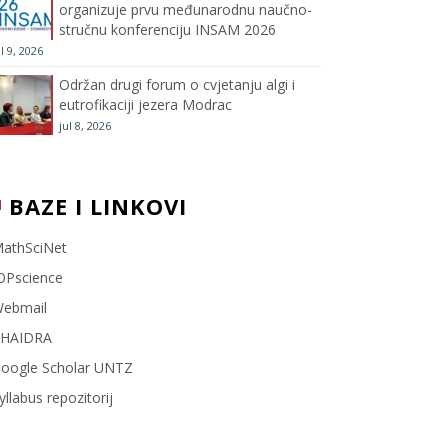
organizuje prvu međunarodnu naučno-
stručnu konferenciju INSAM 2026
l
ul 9, 2026
Održan drugi forum o cvjetanju algi i
eutrofikaciji jezera Modrac
jul 8, 2026
BAZE I LINKOVI
athSciNet
OPscience
ebmail
HAIDRA
oogle Scholar UNTZ
yllabus repozitorij