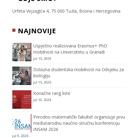
e
t
t
T
Urfeta Vejzagića 4, 75 000 Tuzla, Bosna i Hercegovina
b
t
a
u
NAJNOVIJE
o
e
g
b
Uspješno realizovana Erasmus+ PhD
o
r
r
e
mobilnost na Univerzitetu u Granadi
jul 15, 2026
k
a
C
Dolazna studentska mobilnost na Odsjeku za
m
h
biologiju
jul 15, 2026
a
Konačne rang liste
n
jul 10, 2026
n
Prirodno-matematički fakultet organizuje prvu
međunarodnu naučno-stručnu konferenciju
e
INSAM 2026
jul 9, 2026