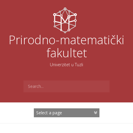
Skoči
na
sadržaj
Prirodno-matematički
fakultet
Univerzitet u Tuzli
Search
for: