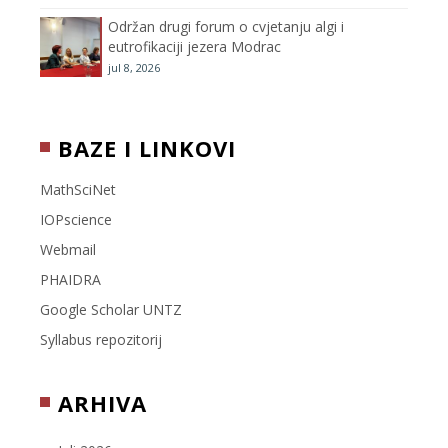
l
Održan drugi forum o cvjetanju algi i
eutrofikaciji jezera Modrac
jul 8, 2026
BAZE I LINKOVI
MathSciNet
IOPscience
Webmail
PHAIDRA
Google Scholar UNTZ
Syllabus repozitorij
ARHIVA