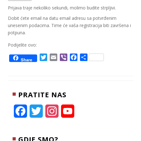
Prijava traje nekoliko sekundi, molimo budite strpljivi.
Dobit ćete email na datu email adresu sa potvrđenim
unesenim podacima. Time će vaša registracija biti završena i
potpuna.
Podijelite ovo:
T
E
V
F
S
Share
w
m
i
a
h
i
a
b
c
a
t
i
e
e
r
t
l
r
b
e
PRATITE NAS
e
o
r
o
k
F
T
I
Y
a
w
n
o
c
i
s
u
GDJE SMO?