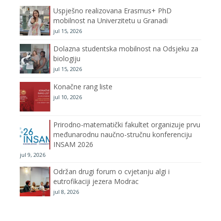
Uspješno realizovana Erasmus+ PhD
o
r
r
e
mobilnost na Univerzitetu u Granadi
jul 15, 2026
k
a
C
Dolazna studentska mobilnost na Odsjeku za
m
h
biologiju
jul 15, 2026
a
Konačne rang liste
n
jul 10, 2026
n
Prirodno-matematički fakultet organizuje prvu
međunarodnu naučno-stručnu konferenciju
e
INSAM 2026
jul 9, 2026
l
Održan drugi forum o cvjetanju algi i
eutrofikaciji jezera Modrac
jul 8, 2026