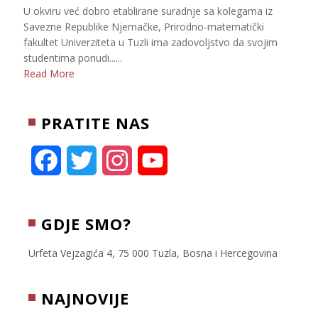
U okviru već dobro etablirane suradnje sa kolegama iz
Savezne Republike Njemačke, Prirodno-matematički
fakultet Univerziteta u Tuzli ima zadovoljstvo da svojim
studentima ponudi......
Read More
PRATITE NAS
F
T
I
Y
a
w
n
o
c
i
s
u
GDJE SMO?
e
t
t
T
Urfeta Vejzagića 4, 75 000 Tuzla, Bosna i Hercegovina
b
t
a
u
NAJNOVIJE
o
e
g
b