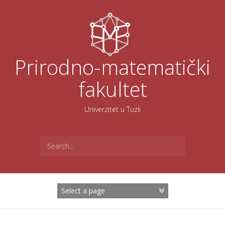
Skoči
na
sadržaj
Prirodno-matematički
fakultet
Univerzitet u Tuzli
Search
for: