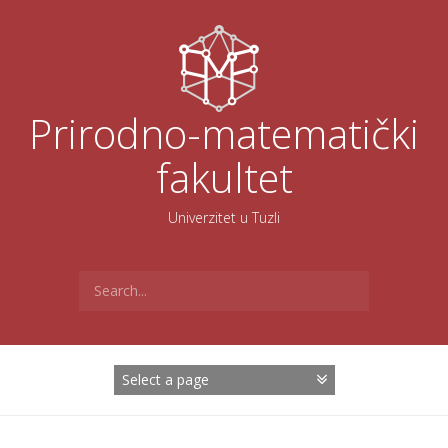
Skoči
na
sadržaj
Prirodno-matematički
fakultet
Univerzitet u Tuzli
Search
for: