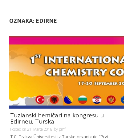
OZNAKA:
EDIRNE
Tuzlanski hemičari na kongresu u
Edirneu, Turska
Posted on
21. Marta 2018.
by
pmf
T.C. Trakya Üniversitesi iz Turske organizuje “Prvi