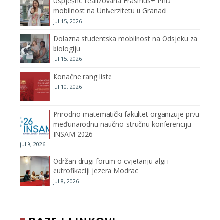
Uspješno realizovana Erasmus+ PhD
o
r
r
e
mobilnost na Univerzitetu u Granadi
jul 15, 2026
k
a
C
Dolazna studentska mobilnost na Odsjeku za
m
h
biologiju
jul 15, 2026
a
Konačne rang liste
n
jul 10, 2026
n
Prirodno-matematički fakultet organizuje prvu
međunarodnu naučno-stručnu konferenciju
e
INSAM 2026
jul 9, 2026
l
Održan drugi forum o cvjetanju algi i
eutrofikaciji jezera Modrac
jul 8, 2026