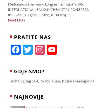
Međunarodni balkanski kongres hemičara” (FIRST
INTERNATIONAL BALKAN CHEMISTRY CONGRESS,
IBCC-2018) u gradu Edirne, u Turskoj, u......
Read More
PRATITE NAS
F
T
I
Y
a
w
n
o
c
i
s
u
GDJE SMO?
e
t
t
T
Urfeta Vejzagića 4, 75 000 Tuzla, Bosna i Hercegovina
b
t
a
u
NAJNOVIJE
o
e
g
b