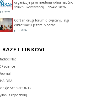
organizuje prvu međunarodnu naučno-
stručnu konferenciju INSAM 2026
l
ul 9, 2026
Održan drugi forum o cvjetanju algi i
eutrofikaciji jezera Modrac
jul 8, 2026
BAZE I LINKOVI
athSciNet
OPscience
ebmail
HAIDRA
oogle Scholar UNTZ
yllabus repozitorij