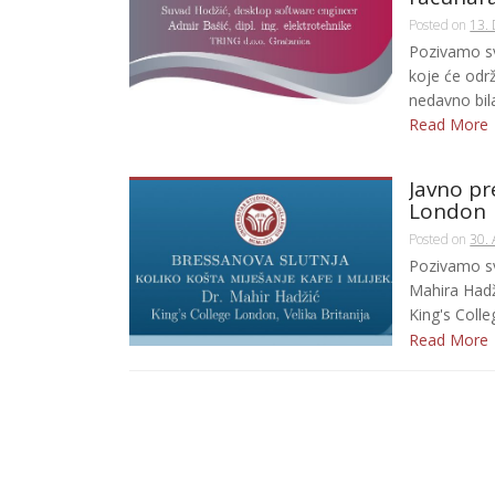
Posted on
13.
Pozivamo sv
koje će održ
nedavno bila
Read More
Javno pr
London
Posted on
30. 
Pozivamo sv
Mahira Hadž
King's Colle
Read More