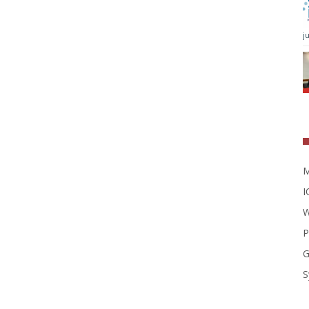
j
M
I
W
P
G
S