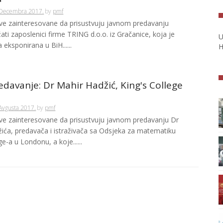
 Decembra 2017.
by
pmf
e zainteresovane da prisustvuju javnom predavanju
ati zaposlenici firme TRING d.o.o. iz Gračanice, koja je
U
 eksponirana u BiH......
H
edavanje: Dr Mahir Hadžić, King's College
Avgusta 2017.
by
pmf
e zainteresovane da prisustvuju javnom predavanju Dr
ića, predavača i istraživača sa Odsjeka za matematiku
ge-a u Londonu, a koje......