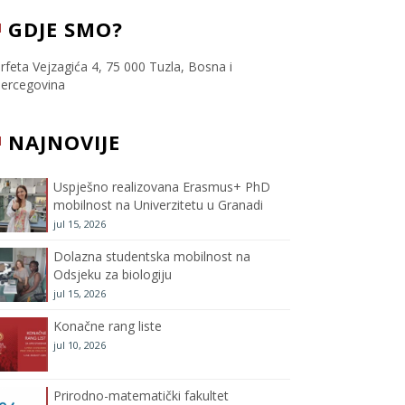
c
i
s
u
GDJE SMO?
e
t
t
T
rfeta Vejzagića 4, 75 000 Tuzla, Bosna i
ercegovina
b
t
a
u
NAJNOVIJE
o
e
g
b
o
r
r
e
Uspješno realizovana Erasmus+ PhD
mobilnost na Univerzitetu u Granadi
k
a
C
jul 15, 2026
m
h
Dolazna studentska mobilnost na
Odsjeku za biologiju
a
jul 15, 2026
Konačne rang liste
n
jul 10, 2026
n
Prirodno-matematički fakultet
e