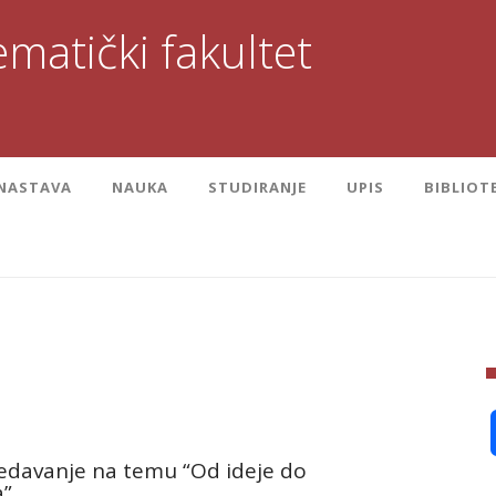
matički fakultet
NASTAVA
NAUKA
STUDIRANJE
UPIS
BIBLIOT
edavanje na temu “Od ideje do
a”