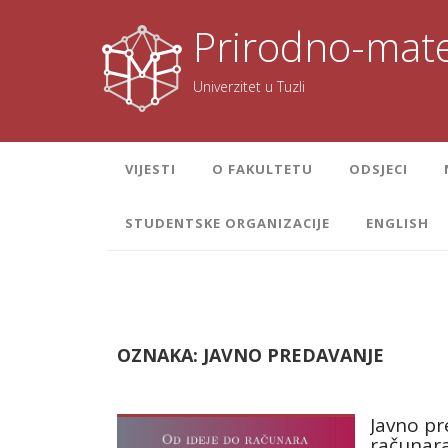
Skoči
na
Prirodno-mate
sadržaj
Univerzitet u Tuzli
VIJESTI
O FAKULTETU
ODSJECI
STUDENTSKE ORGANIZACIJE
ENGLISH
OZNAKA:
JAVNO PREDAVANJE
Javno pr
računar