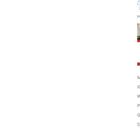
j
M
I
W
P
G
S