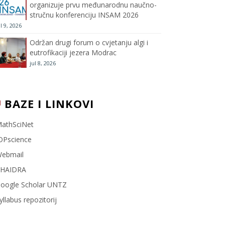
organizuje prvu međunarodnu naučno-
stručnu konferenciju INSAM 2026
l
ul 9, 2026
Održan drugi forum o cvjetanju algi i
eutrofikaciji jezera Modrac
jul 8, 2026
BAZE I LINKOVI
athSciNet
OPscience
ebmail
HAIDRA
oogle Scholar UNTZ
yllabus repozitorij