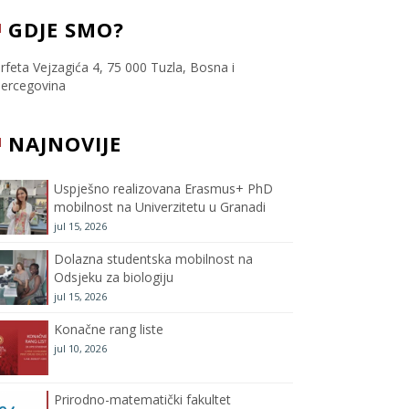
c
i
s
u
GDJE SMO?
e
t
t
T
rfeta Vejzagića 4, 75 000 Tuzla, Bosna i
ercegovina
b
t
a
u
NAJNOVIJE
o
e
g
b
o
r
r
e
Uspješno realizovana Erasmus+ PhD
mobilnost na Univerzitetu u Granadi
k
a
C
jul 15, 2026
m
h
Dolazna studentska mobilnost na
Odsjeku za biologiju
a
jul 15, 2026
Konačne rang liste
n
jul 10, 2026
n
Prirodno-matematički fakultet
e