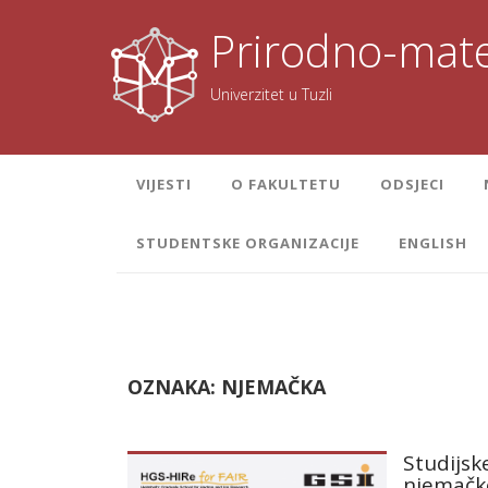
Skoči
na
Prirodno-mate
sadržaj
Univerzitet u Tuzli
VIJESTI
O FAKULTETU
ODSJECI
STUDENTSKE ORGANIZACIJE
ENGLISH
OZNAKA:
NJEMAČKA
Studijsk
njemačk