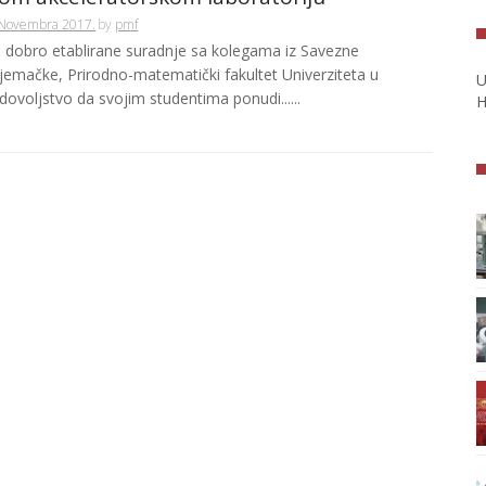
 Novembra 2017.
by
pmf
ć dobro etablirane suradnje sa kolegama iz Savezne
jemačke, Prirodno-matematički fakultet Univerziteta u
U
dovoljstvo da svojim studentima ponudi......
H