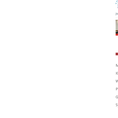
j
M
I
W
P
G
S