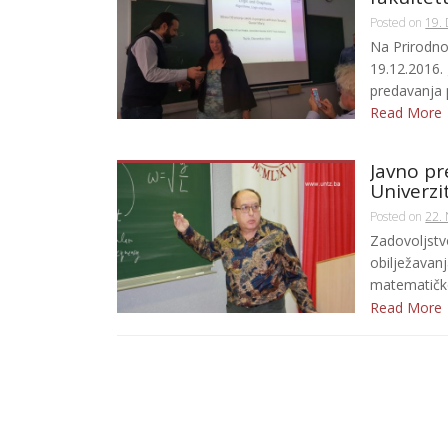
Posted on
19.
Na Prirodno
19.12.2016.
predavanja pr
Read More
Javno pr
Univerz
Posted on
22.
Zadovoljstvo
obilježavanj
matematičko
Read More