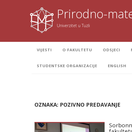
Skoči
na
Prirodno-mate
sadržaj
Univerzitet u Tuzli
VIJESTI
O FAKULTETU
ODSJECI
STUDENTSKE ORGANIZACIJE
ENGLISH
OZNAKA:
POZIVNO PREDAVANJE
Sorbonn
fakultet