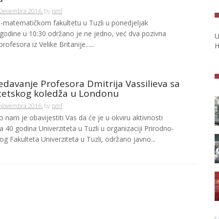
 Decembra 2016.
by
pmf
-matematičkom fakultetu u Tuzli u ponedjeljak
 godine u 10:30 održano je ne jedno, već dva pozivna
U
ofesora iz Velike Britanije......
H
edavanje Profesora Dmitrija Vassilieva sa
itetskog koledža u Londonu
 Novembra 2016.
by
pmf
 nam je obavijestiti Vas da će je u okviru aktivnosti
a 40 godina Univerziteta u Tuzli u organizaciji Prirodno-
g Fakulteta Univerziteta u Tuzli, održano javno...