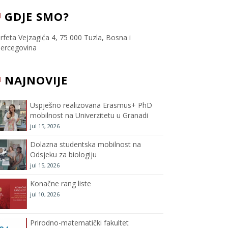
c
i
s
u
GDJE SMO?
e
t
t
T
rfeta Vejzagića 4, 75 000 Tuzla, Bosna i
ercegovina
b
t
a
u
NAJNOVIJE
o
e
g
b
o
r
r
e
Uspješno realizovana Erasmus+ PhD
mobilnost na Univerzitetu u Granadi
k
a
C
jul 15, 2026
m
h
Dolazna studentska mobilnost na
Odsjeku za biologiju
a
jul 15, 2026
Konačne rang liste
n
jul 10, 2026
n
Prirodno-matematički fakultet
e