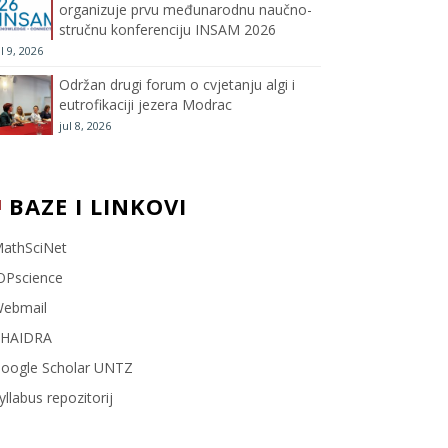
organizuje prvu međunarodnu naučno-
stručnu konferenciju INSAM 2026
l
ul 9, 2026
Održan drugi forum o cvjetanju algi i
eutrofikaciji jezera Modrac
jul 8, 2026
BAZE I LINKOVI
athSciNet
OPscience
ebmail
HAIDRA
oogle Scholar UNTZ
yllabus repozitorij