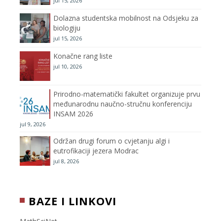
jul 15, 2026
k
a
C
Dolazna studentska mobilnost na Odsjeku za
m
h
biologiju
jul 15, 2026
a
Konačne rang liste
n
jul 10, 2026
n
Prirodno-matematički fakultet organizuje prvu
međunarodnu naučno-stručnu konferenciju
e
INSAM 2026
jul 9, 2026
l
Održan drugi forum o cvjetanju algi i
eutrofikaciji jezera Modrac
jul 8, 2026
BAZE I LINKOVI