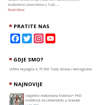
studentima Univerziteta u Tuzli,......
Read More
PRATITE NAS
F
T
I
Y
a
w
n
o
c
i
s
u
GDJE SMO?
e
t
t
T
Urfeta Vejzagića 4, 75 000 Tuzla, Bosna i Hercegovina
b
t
a
u
NAJNOVIJE
o
e
g
b
Uspješno realizovana Erasmus+ PhD
o
r
r
e
mobilnost na Univerzitetu u Granadi