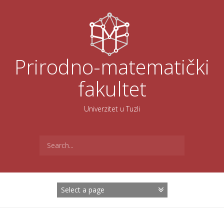
Skoči
na
sadržaj
Prirodno-matematički
fakultet
Univerzitet u Tuzli
Search
for: