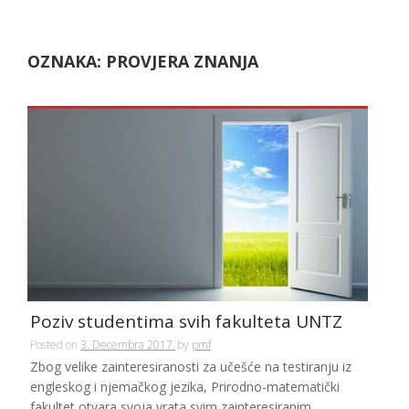
OZNAKA:
PROVJERA ZNANJA
Poziv studentima svih fakulteta UNTZ
Posted on
3. Decembra 2017.
by
pmf
Zbog velike zainteresiranosti za učešće na testiranju iz
engleskog i njemačkog jezika, Prirodno-matematički
fakultet otvara svoja vrata svim zainteresiranim