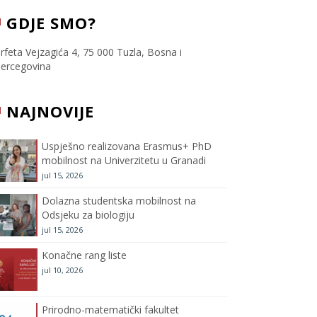
c
i
s
u
GDJE SMO?
e
t
t
T
rfeta Vejzagića 4, 75 000 Tuzla, Bosna i
ercegovina
b
t
a
u
NAJNOVIJE
o
e
g
b
o
r
r
e
Uspješno realizovana Erasmus+ PhD
mobilnost na Univerzitetu u Granadi
k
a
C
jul 15, 2026
m
h
Dolazna studentska mobilnost na
Odsjeku za biologiju
a
jul 15, 2026
Konačne rang liste
n
jul 10, 2026
n
Prirodno-matematički fakultet
e