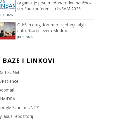
organizuje prvu međunarodnu naučno-
stručnu konferenciju INSAM 2026
l
ul 9, 2026
Održan drugi forum o cvjetanju algi i
eutrofikaciji jezera Modrac
jul 8, 2026
BAZE I LINKOVI
athSciNet
OPscience
ebmail
HAIDRA
oogle Scholar UNTZ
yllabus repozitorij