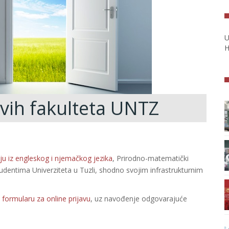
U
H
vih fakulteta UNTZ
nju iz engleskog i njemačkog jezika
, Prirodno-matematički
tudentima Univerziteta u Tuzli, shodno svojim infrastrukturnim
na formularu za online prijavu
, uz navođenje odgovarajuće