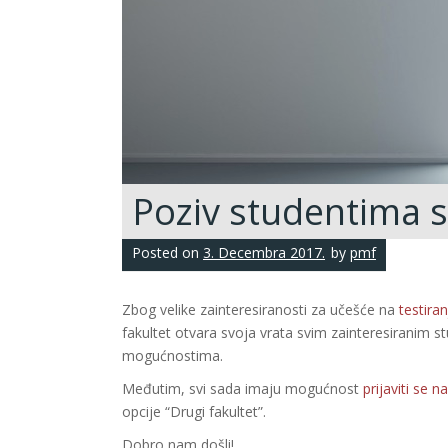
Poziv studentima s
Posted on
3. Decembra 2017.
by
pmf
Zbog velike zainteresiranosti za učešće na
testira
fakultet otvara svoja vrata svim zainteresiranim s
mogućnostima.
Međutim, svi sada imaju mogućnost
prijaviti se 
opcije “Drugi fakultet”.
Dobro nam došli!