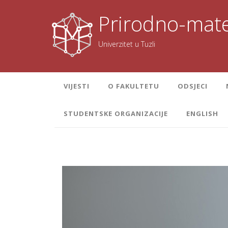
Skoči
na
Prirodno-mate
sadržaj
Univerzitet u Tuzli
VIJESTI
O FAKULTETU
ODSJECI
STUDENTSKE ORGANIZACIJE
ENGLISH