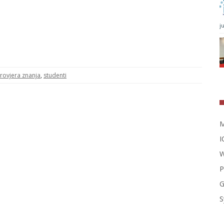
j
rovjera znanja
,
studenti
M
I
W
P
G
S