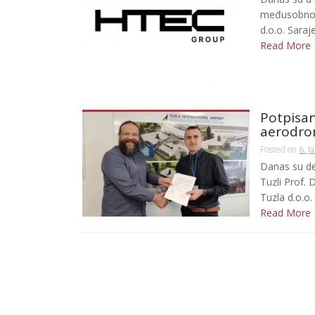
međusobnoj 
d.o.o. Saraj
Read More
Potpisa
aerodro
Posted on
6. J
Danas su de
Tuzli Prof.
Tuzla d.o.o.
Read More