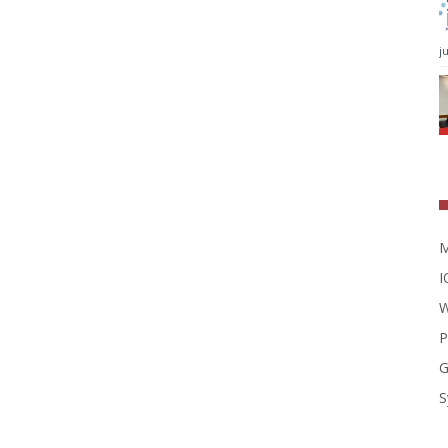
j
M
I
W
P
G
S