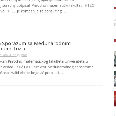
suradnji potpisali Prirodno-matematički fakultet i HTEC
evo. HTEC je kompanija za consulting,......
U
H
n Sporazum sa Međunarodnim
mom Tuzla
anuara 2022.
by
pmf
kan Prirodno-matematičkog fakulteta Univerziteta u
 Dr Vedad Pašić i V.D. direktor Međunarodnog aerodroma
 Gosp. Halid Ahmetbegović potpisali......