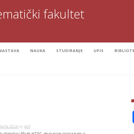
matički fakultet
NASTAVA
NAUKA
STUDIRANJE
UPIS
BIBLIOT
Aprila 2024.
by
pmf
tuzlanskoj filijali HTEC grupacije sporazum o