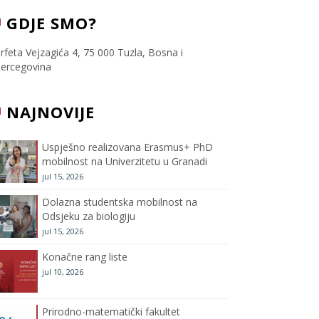
c
i
s
u
GDJE SMO?
e
t
t
T
rfeta Vejzagića 4, 75 000 Tuzla, Bosna i
ercegovina
b
t
a
u
NAJNOVIJE
o
e
g
b
o
r
r
e
Uspješno realizovana Erasmus+ PhD
mobilnost na Univerzitetu u Granadi
k
a
C
jul 15, 2026
m
h
Dolazna studentska mobilnost na
Odsjeku za biologiju
a
jul 15, 2026
Konačne rang liste
n
jul 10, 2026
n
Prirodno-matematički fakultet
e