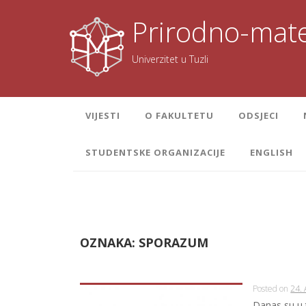
Skoči
na
Prirodno-mate
sadržaj
Univerzitet u Tuzli
VIJESTI
O FAKULTETU
ODSJECI
STUDENTSKE ORGANIZACIJE
ENGLISH
OZNAKA:
SPORAZUM
Posted on
24. 
Danas su u 