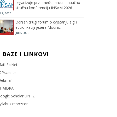
organizuje prvu međunarodnu naučno-
stručnu konferenciju INSAM 2026
l
ul 9, 2026
Održan drugi forum o cvjetanju algi i
eutrofikaciji jezera Modrac
jul 8, 2026
BAZE I LINKOVI
athSciNet
OPscience
ebmail
HAIDRA
oogle Scholar UNTZ
yllabus repozitorij