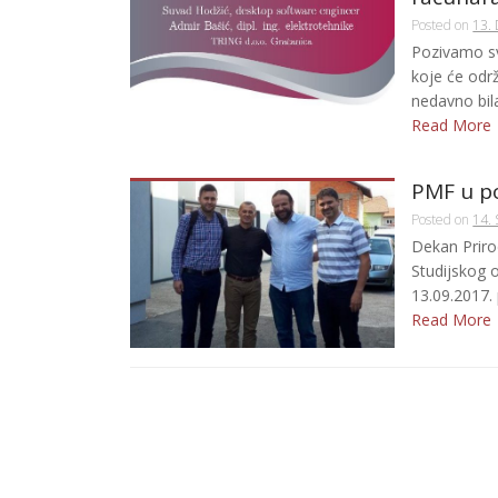
Posted on
13.
Pozivamo sv
koje će održ
nedavno bila
Read More
PMF u pos
Posted on
14.
Dekan Priro
Studijskog 
13.09.2017. p
Read More