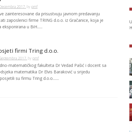
 Decembra 2017.
by
pmf
e zainteresovane da prisustvuju javnom predavanju
ati zaposlenici firme TRING d.o.o. iz Gračanice, koja je
U
 eksponirana u BiH......
H
jeti firmi Tring d.o.o.
 Septembra 2017.
by
pmf
dno-matematičkog fakulteta Dr Vedad Pašić i docent sa
odsjeka matematika Dr Elvis Baraković u srijedu
osjetili su firmu Tring d.o.o.......