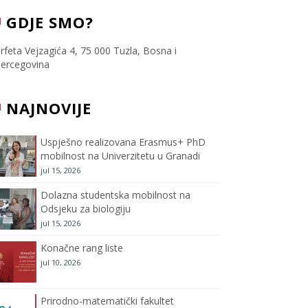
c
i
s
u
GDJE SMO?
e
t
t
T
rfeta Vejzagića 4, 75 000 Tuzla, Bosna i
ercegovina
b
t
a
u
NAJNOVIJE
o
e
g
b
o
r
r
e
Uspješno realizovana Erasmus+ PhD
mobilnost na Univerzitetu u Granadi
k
a
C
jul 15, 2026
m
h
Dolazna studentska mobilnost na
Odsjeku za biologiju
a
jul 15, 2026
Konačne rang liste
n
jul 10, 2026
n
Prirodno-matematički fakultet
e