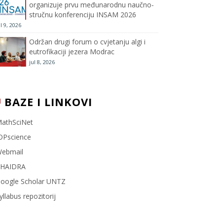
organizuje prvu međunarodnu naučno-
stručnu konferenciju INSAM 2026
l
ul 9, 2026
Održan drugi forum o cvjetanju algi i
eutrofikaciji jezera Modrac
jul 8, 2026
BAZE I LINKOVI
athSciNet
OPscience
ebmail
HAIDRA
oogle Scholar UNTZ
yllabus repozitorij