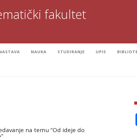
matički fakultet
NASTAVA
NAUKA
STUDIRANJE
UPIS
BIBLIOT
edavanje na temu “Od ideje do
a”