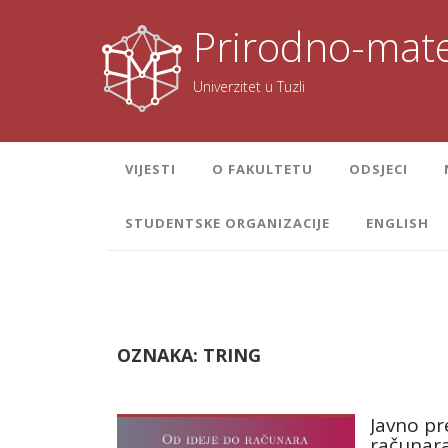
Skoči
na
Prirodno-mate
sadržaj
Univerzitet u Tuzli
VIJESTI
O FAKULTETU
ODSJECI
STUDENTSKE ORGANIZACIJE
ENGLISH
OZNAKA:
TRING
Javno pr
računar