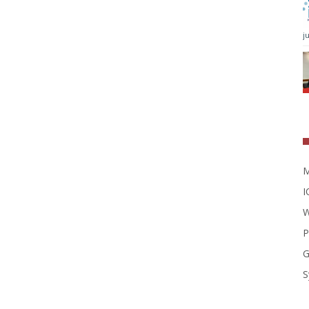
j
M
I
W
P
G
S