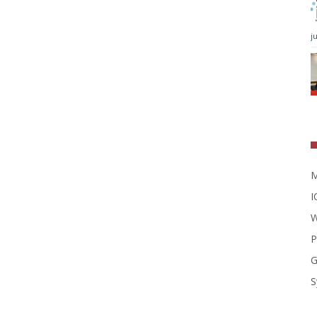
j
M
I
W
P
G
S