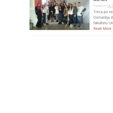
Posted on
18.
Treća po re
Osmanlija 
fakultetu Un
Read More