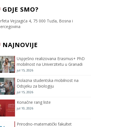
c
i
s
u
GDJE SMO?
e
t
t
T
rfeta Vejzagića 4, 75 000 Tuzla, Bosna i
ercegovina
b
t
a
u
NAJNOVIJE
o
e
g
b
o
r
r
e
Uspješno realizovana Erasmus+ PhD
mobilnost na Univerzitetu u Granadi
k
a
C
jul 15, 2026
m
h
Dolazna studentska mobilnost na
Odsjeku za biologiju
a
jul 15, 2026
Konačne rang liste
n
jul 10, 2026
n
Prirodno-matematički fakultet
e