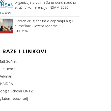
organizuje prvu međunarodnu naučno-
stručnu konferenciju INSAM 2026
l
ul 9, 2026
Održan drugi forum o cvjetanju algi i
eutrofikaciji jezera Modrac
jul 8, 2026
BAZE I LINKOVI
athSciNet
OPscience
ebmail
HAIDRA
oogle Scholar UNTZ
yllabus repozitorij