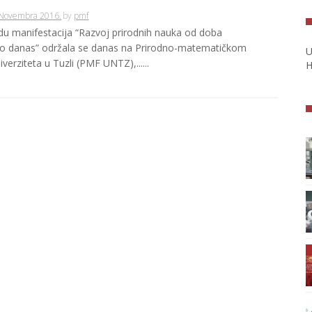
 Novembra 2016.
by
pmf
du manifestacija “Razvoj prirodnih nauka od doba
do danas” održala se danas na Prirodno-matematičkom
U
iverziteta u Tuzli (PMF UNTZ),......
H