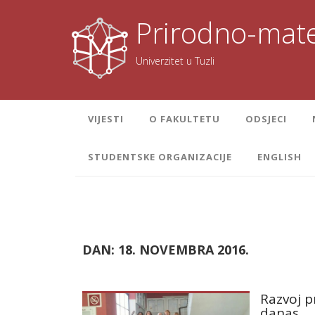
Skoči
na
Prirodno-mate
sadržaj
Univerzitet u Tuzli
VIJESTI
O FAKULTETU
ODSJECI
STUDENTSKE ORGANIZACIJE
ENGLISH
DAN:
18. NOVEMBRA 2016.
Razvoj p
danas