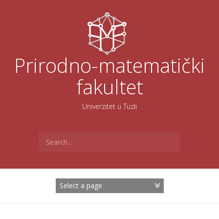
Skoči
na
sadržaj
Prirodno-matematički
fakultet
Univerzitet u Tuzli
Search
for: