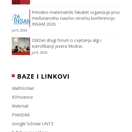
n
Prirodno-matematički fakultet organizuje prvu
međunarodnu naučno-stručnu konferenciju
e
INSAM 2026
jul 9, 2026
l
Održan drugi forum o cvjetanju algi i
eutrofikaciji jezera Modrac
jul 8, 2026
BAZE I LINKOVI
MathSciNet
IOPscience
Webmail
PHAIDRA
Google Scholar UNTZ