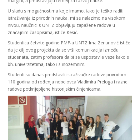
margini, a predstavljaju temelj za razvoj nauke.
U sladu s mogućnostima koje imamo, iako je teško raditi
istraživanja iz prirodnih nauka, mi se nalazimo na visokom
nivou, naučnici s UNTZ objavljuju zapažene radove u
značajnim časopisima, ističe Kesić.
Studentica četvrte godine PMF-a UNTZ Irna Zenunović ističe
da je cilj ovog projekta da se vrši komunikacija između
studenata, zatim profesora da bi se uspostavile veze kako s
bh. univerzitetima, tako i s inozemnim.
Studenti su danas predstavili istraživačke radove povodom
110 godina od rođenja nobelovca Vladimira Preloga i razne
radove potkrijepljene historijskim činjenicama.