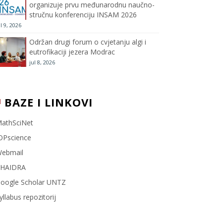
organizuje prvu međunarodnu naučno-
stručnu konferenciju INSAM 2026
l
ul 9, 2026
Održan drugi forum o cvjetanju algi i
eutrofikaciji jezera Modrac
jul 8, 2026
BAZE I LINKOVI
athSciNet
OPscience
ebmail
HAIDRA
oogle Scholar UNTZ
yllabus repozitorij