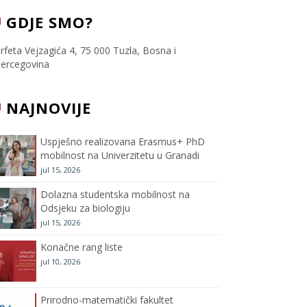
c
i
s
u
GDJE SMO?
e
t
t
T
rfeta Vejzagića 4, 75 000 Tuzla, Bosna i
ercegovina
b
t
a
u
NAJNOVIJE
o
e
g
b
o
r
r
e
Uspješno realizovana Erasmus+ PhD
mobilnost na Univerzitetu u Granadi
k
a
C
jul 15, 2026
m
h
Dolazna studentska mobilnost na
Odsjeku za biologiju
a
jul 15, 2026
Konačne rang liste
n
jul 10, 2026
n
Prirodno-matematički fakultet
e