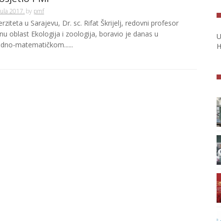
Jula 2017.
by
pmf
rziteta u Sarajevu, Dr. sc. Rifat Škrijelj, redovni profesor
u oblast Ekologija i zoologija, boravio je danas u
U
odno-matematičkom......
H