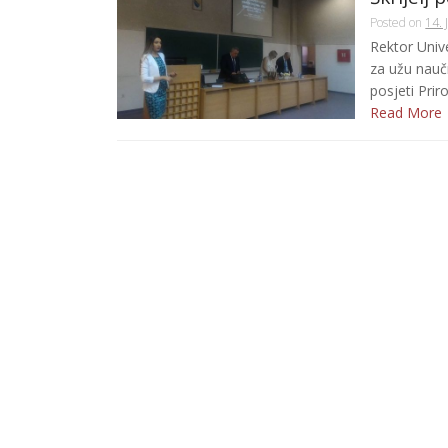
Posted on
14. 
Rektor Unive
za užu naučn
posjeti Prir
Read More