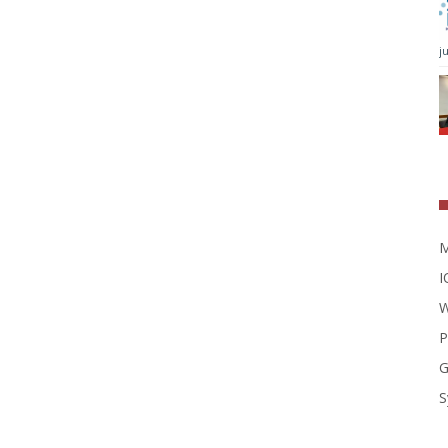
j
M
I
W
P
G
S