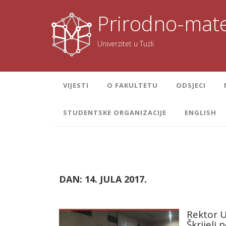
Skoči
na
Prirodno-mate
sadržaj
Univerzitet u Tuzli
VIJESTI
O FAKULTETU
ODSJECI
STUDENTSKE ORGANIZACIJE
ENGLISH
DAN:
14. JULA 2017.
Rektor U
Škrijelj