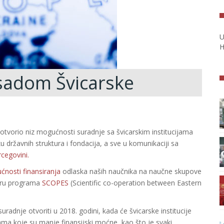
U
H
sadom Švicarske
vorio niz mogućnosti suradnje sa švicarskim institucijama
državnih struktura i fondacija, a sve u komunikaciji sa
cegovini.
ćnosti finansiranja
odlaska naših naučnika na naučne skupove
viru programa
SCOPES
(Scientific co-operation between Eastern
adnje otvoriti u 2018. godini, kada će švicarske institucije
ama koje su manje finansijski moćne, kao što je svaki