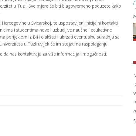
verzitet u Tuzli. Sve mjere će biti blagovremeno poduzete kako
.
j
ercegovine u Švicarskoj, te uspostavljeni inicijalni kontakti
icima i studentima nove i uzbudljive naučne i edukativne
ma porijeklom iz BiH olakšati i ubrzati eventualnu suradnju sa
verziteta u Tuzli uvijek će im stojati na raspolaganju.
 da nas kontaktiraju za više informacija i mogućnosti.
M
I
W
P
G
S