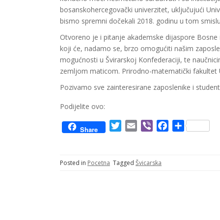
bosanskohercegovački univerzitet, uključujući Uni
bismo spremni dočekali 2018. godinu u tom smislu
Otvoreno je i pitanje akademske dijaspore Bosne i H
koji će, nadamo se, brzo omogućiti našim zaposlen
mogućnosti u Švirarskoj Konfederaciji, te naučnici
zemljom maticom. Prirodno-matematički fakultet Uni
Pozivamo sve zainteresirane zaposlenike i studente
Podijelite ovo:
T
E
V
F
S
Share
w
m
i
a
h
i
a
b
c
a
t
i
e
e
r
Posted in
Pocetna
Tagged
Švicarska
t
l
r
b
e
e
o
r
o
k