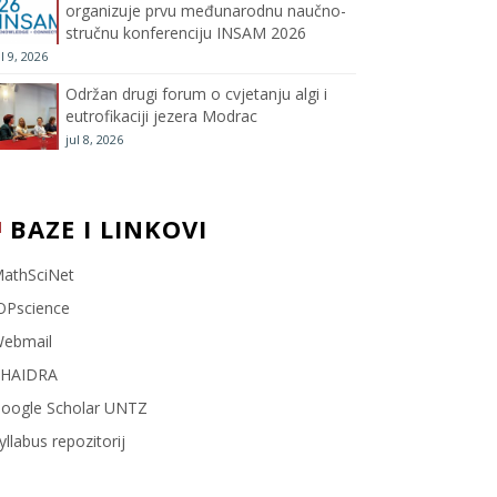
organizuje prvu međunarodnu naučno-
stručnu konferenciju INSAM 2026
l
ul 9, 2026
Održan drugi forum o cvjetanju algi i
eutrofikaciji jezera Modrac
jul 8, 2026
BAZE I LINKOVI
athSciNet
OPscience
ebmail
HAIDRA
oogle Scholar UNTZ
yllabus repozitorij