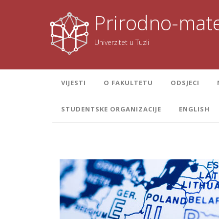
Skoči
na
Prirodno-mate
sadržaj
Univerzitet u Tuzli
VIJESTI
O FAKULTETU
ODSJECI
STUDENTSKE ORGANIZACIJE
ENGLISH