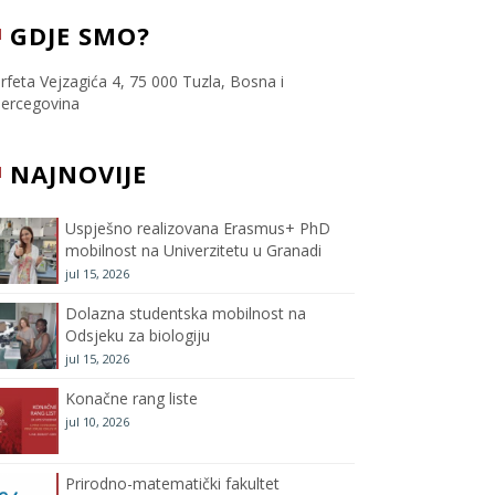
c
i
s
u
GDJE SMO?
e
t
t
T
rfeta Vejzagića 4, 75 000 Tuzla, Bosna i
ercegovina
b
t
a
u
NAJNOVIJE
o
e
g
b
o
r
r
e
Uspješno realizovana Erasmus+ PhD
mobilnost na Univerzitetu u Granadi
k
a
C
jul 15, 2026
m
h
Dolazna studentska mobilnost na
Odsjeku za biologiju
a
jul 15, 2026
Konačne rang liste
n
jul 10, 2026
n
Prirodno-matematički fakultet
e