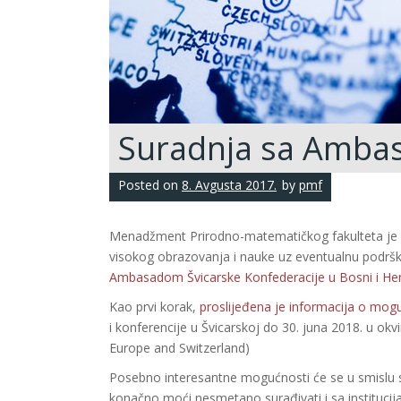
Suradnja sa Amba
Posted on
8. Avgusta 2017.
by
pmf
Menadžment Prirodno-matematičkog fakulteta je ot
visokog obrazovanja i nauke uz eventualnu podršku 
Ambasadom Švicarske Konfederacije u Bosni i Her
Kao prvi korak,
proslijeđena je informacija o mogu
i konferencije u Švicarskoj do 30. juna 2018. u ok
Europe and Switzerland)
Posebno interesantne mogućnosti će se u smislu sur
konačno moći nesmetano surađivati i sa institucij