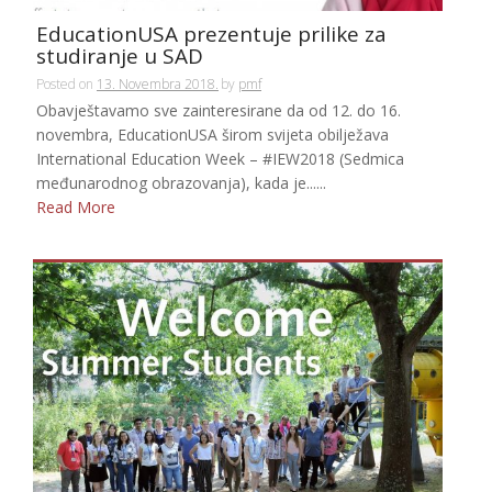
EducationUSA prezentuje prilike za
studiranje u SAD
Posted on
13. Novembra 2018.
by
pmf
Obavještavamo sve zainteresirane da od 12. do 16.
novembra, EducationUSA širom svijeta obilježava
International Education Week – #IEW2018 (Sedmica
međunarodnog obrazovanja), kada je......
Read More