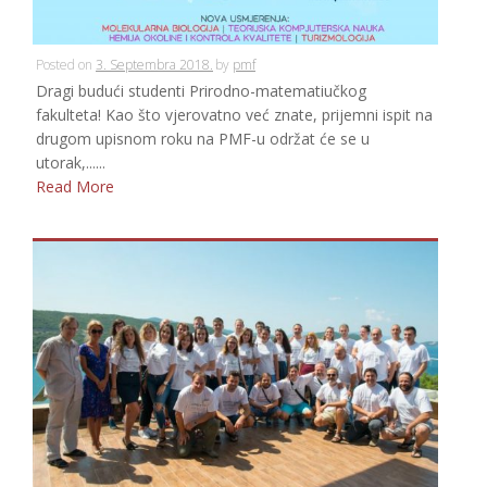
Posted on
3. Septembra 2018.
by
pmf
Dragi budući studenti Prirodno-matematiučkog
fakulteta! Kao što vjerovatno već znate, prijemni ispit na
drugom upisnom roku na PMF-u održat će se u
utorak,......
Read More