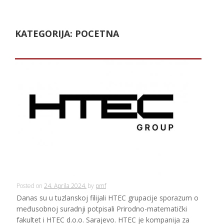
KATEGORIJA:
POCETNA
Posted on
24. Aprila 2024.
by
pmf
Danas su u tuzlanskoj filijali HTEC grupacije sporazum o
međusobnoj suradnji potpisali Prirodno-matematički
fakultet i HTEC d.o.o. Sarajevo. HTEC je kompanija za