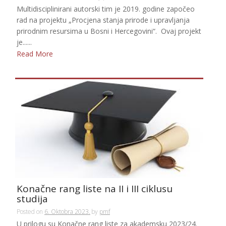
Multidisciplinirani autorski tim je 2019. godine započeo
rad na projektu „Procjena stanja prirode i upravljanja
prirodnim resursima u Bosni i Hercegovini“. Ovaj projekt
je......
Read More
Konačne rang liste na II i III ciklusu
studija
Posted on
6. Oktobra 2023.
by
pmf
U prilogu su Konačne rang liste za akademsku 2023/24.