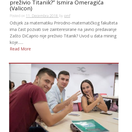
preživio Titanik?” Ismira Omeragića
(Valicon)
Posted on
11. Decembra 2018.
by
pmf
Odsjek za matematiku Prirodno-matematičkog fakulteta
ima čast pozvati sve zainteresirane na javno predavanje
Zašto DiCaprio nije preživio Titanik? Uvod u data mining
koje......
Read More