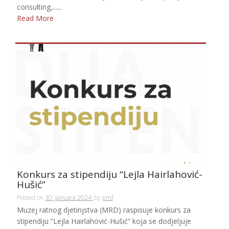
consulting,......
Read More
Konkurs za stipendiju “Lejla Hairlahović-
Hušić”
Posted on
30. Januara 2024.
by
pmf
Muzej ratnog djetinjstva (MRD) raspisuje konkurs za
stipendiju “Lejla Hairlahović-Hušić” koja se dodjeljuje