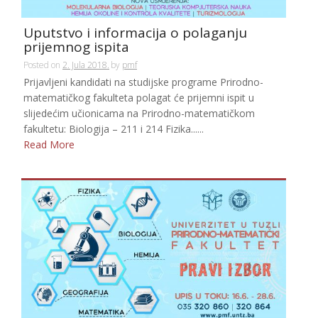
Uputstvo i informacija o polaganju
prijemnog ispita
Posted on
2. Jula 2018.
by
pmf
Prijavljeni kandidati na studijske programe Prirodno-
matematičkog fakulteta polagat će prijemni ispit u
slijedećim učionicama na Prirodno-matematičkom
fakultetu: Biologija – 211 i 214 Fizika......
Read More