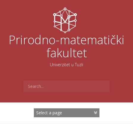
Skoči
na
sadržaj
Prirodno-matematički
fakultet
Univerzitet u Tuzli
Search
for: