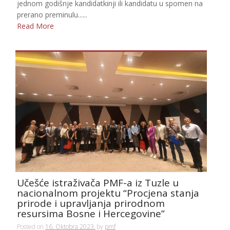
jednom godišnje kandidatkinji ili kandidatu u spomen na
prerano preminulu......
Read More
Učešće istraživača PMF-a iz Tuzle u
nacionalnom projektu “Procjena stanja
prirode i upravljanja prirodnom
resursima Bosne i Hercegovine”
Posted on
16. Oktobra 2023.
by
pmf