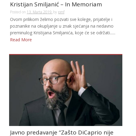
Kristijan Smiljanić – In Memoriam
Posted on
13. Marta 2019.
by
pmf
Ovom prilikom želimo pozvati sve kolege, prijatelje i
poznanike na okupljanje u znak sjećanja na nedavno
preminulog Kristijana Smiljanića, koje će se održati......
Read More
Javno predavanje “Zašto DiCaprio nije