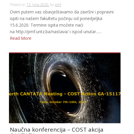
Posted on
13. Juna 2020.
by
pmf
Ovim putem vas obavještavamo da završni i popravni
ispiti na našem fakultetu počinju od ponedjeljka
15.6.2020. Termine ispita možete naći
na http://pmf.untz.ba/nastava/ i ispod unutar......
Read More
Naučna konferencija – COST akcija