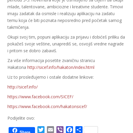
mlade, talentovane, ambiciozne i kreativne studente. Timovi
imaju zadatak da osmisle i realizuju aplikaciju na zadatu
temu koja će biti poznata neposredno pred početak samog
takmičenja.
Okupi svoj tim, popuni aplikaciju za prijavu i dobićeš priliku da
pokažeš svoje veštine, unaprediš se, osvojiš vredne nagrade
i pritom se dobro zabaviš.
Za više informacija posetite zvaničnu stranicu
Hakatona
http://sicef.info/hak
aton/index.html
Uz to prosleđujemo i ostale dodatne linkove:
http://sicef.info/
https://www.facebook.com/SICEF
/
https://www.facebook.com/hakat
onsicef/
Podijelite ovo:
T
E
V
F
S
Share