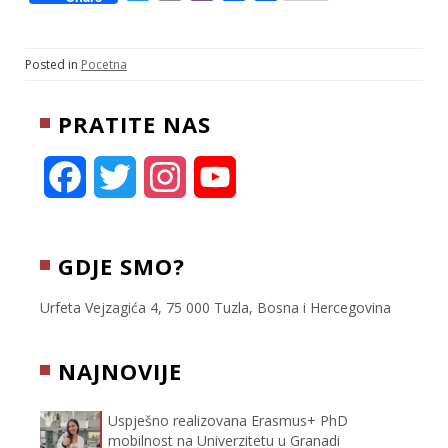
w
m
i
a
h
i
a
b
c
a
t
i
e
e
r
Posted in
Pocetna
t
l
r
b
e
e
o
PRATITE NAS
r
o
k
F
T
I
Y
a
w
n
o
c
i
s
u
GDJE SMO?
e
t
t
T
Urfeta Vejzagića 4, 75 000 Tuzla, Bosna i Hercegovina
b
t
a
u
NAJNOVIJE
o
e
g
b
Uspješno realizovana Erasmus+ PhD
o
r
r
e
mobilnost na Univerzitetu u Granadi