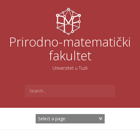
Skoči
na
sadržaj
Prirodno-matematički
fakultet
Univerzitet u Tuzli
Search
for: