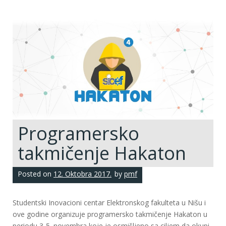
Programersko
takmičenje Hakaton
Posted on
12. Oktobra 2017.
by
pmf
Studentski Inovacioni centar Elektronskog fakulteta u Nišu i
ove godine organizuje programersko takmičenje Hakaton u
periodu 3-5. novembra koje je osmišljeno sa ciljem da okupi