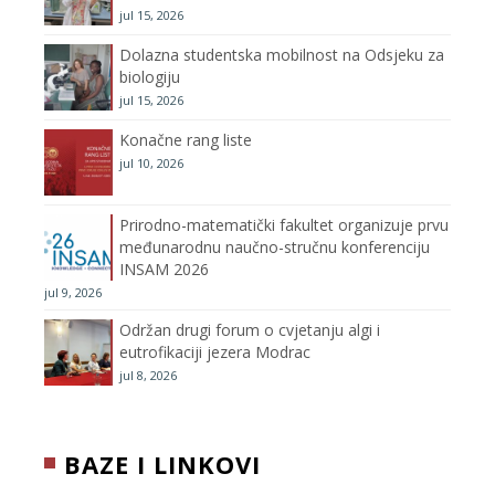
jul 15, 2026
k
a
C
Dolazna studentska mobilnost na Odsjeku za
m
h
biologiju
jul 15, 2026
a
Konačne rang liste
n
jul 10, 2026
n
Prirodno-matematički fakultet organizuje prvu
međunarodnu naučno-stručnu konferenciju
e
INSAM 2026
jul 9, 2026
l
Održan drugi forum o cvjetanju algi i
eutrofikaciji jezera Modrac
jul 8, 2026
BAZE I LINKOVI