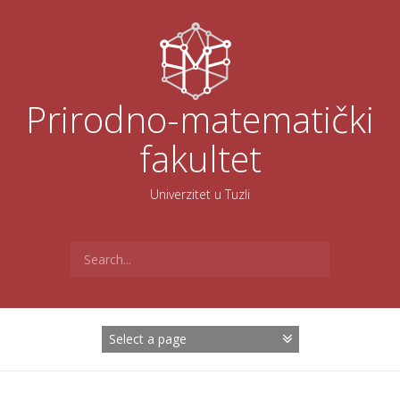
Skoči
na
sadržaj
Prirodno-matematički
fakultet
Univerzitet u Tuzli
Search
for: