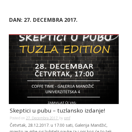
DAN:
27. DECEMBRA 2017.
Skeptici u pubu – tuzlansko izdanje!
Posted on
27. Decembra 2017.
by
pmf
Četvrtak, 28.12.2017. u 17.00 sati, Galerija Mandžić,
mjesto je gdje svi ljubitelji nauke (a i oni koji će to tek