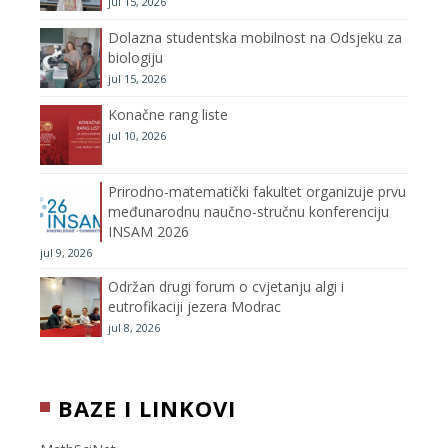
jul 15, 2026
k
a
C
Dolazna studentska mobilnost na Odsjeku za
m
h
biologiju
jul 15, 2026
a
Konačne rang liste
n
jul 10, 2026
n
Prirodno-matematički fakultet organizuje prvu
međunarodnu naučno-stručnu konferenciju
e
INSAM 2026
jul 9, 2026
l
Održan drugi forum o cvjetanju algi i
eutrofikaciji jezera Modrac
jul 8, 2026
BAZE I LINKOVI