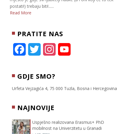
postati!) trebaju biti!......
Read More
PRATITE NAS
F
T
I
Y
a
w
n
o
c
i
s
u
GDJE SMO?
e
t
t
T
Urfeta Vejzagića 4, 75 000 Tuzla, Bosna i Hercegovina
b
t
a
u
NAJNOVIJE
o
e
g
b
Uspješno realizovana Erasmus+ PhD
o
r
r
e
mobilnost na Univerzitetu u Granadi