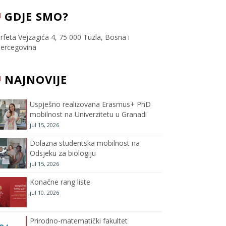
c
i
s
u
GDJE SMO?
e
t
t
T
rfeta Vejzagića 4, 75 000 Tuzla, Bosna i
ercegovina
b
t
a
u
NAJNOVIJE
o
e
g
b
o
r
r
e
Uspješno realizovana Erasmus+ PhD
mobilnost na Univerzitetu u Granadi
k
a
C
jul 15, 2026
m
h
Dolazna studentska mobilnost na
Odsjeku za biologiju
a
jul 15, 2026
Konačne rang liste
n
jul 10, 2026
n
Prirodno-matematički fakultet
e