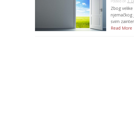
Posted on
3. 
Zbog velike 
njemačkog j
svim zainter
Read More