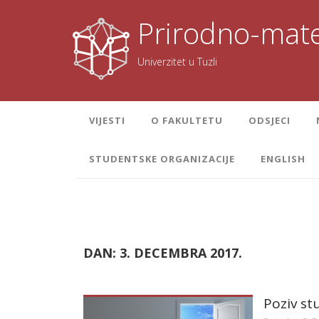
Skoči
na
Prirodno-mate
sadržaj
Univerzitet u Tuzli
VIJESTI
O FAKULTETU
ODSJECI
STUDENTSKE ORGANIZACIJE
ENGLISH
DAN:
3. DECEMBRA 2017.
Poziv st