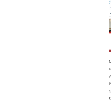
j
M
I
W
P
G
S