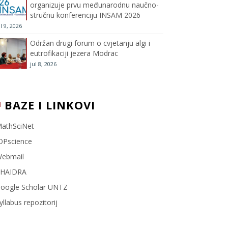
organizuje prvu međunarodnu naučno-
stručnu konferenciju INSAM 2026
l
ul 9, 2026
Održan drugi forum o cvjetanju algi i
eutrofikaciji jezera Modrac
jul 8, 2026
BAZE I LINKOVI
athSciNet
OPscience
ebmail
HAIDRA
oogle Scholar UNTZ
yllabus repozitorij