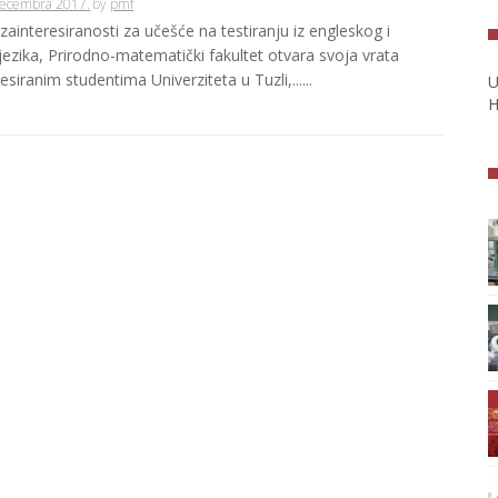
Decembra 2017.
by
pmf
zainteresiranosti za učešće na testiranju iz engleskog i
ezika, Prirodno-matematički fakultet otvara svoja vrata
esiranim studentima Univerziteta u Tuzli,......
U
H