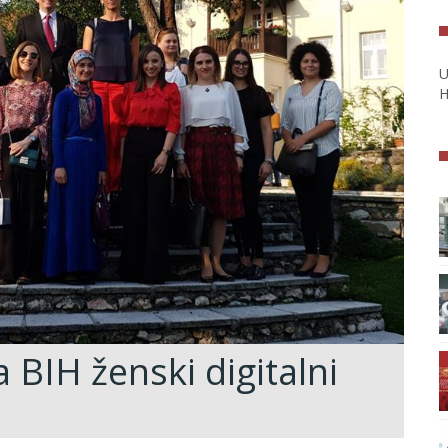
U
H
 BIH ženski digitalni