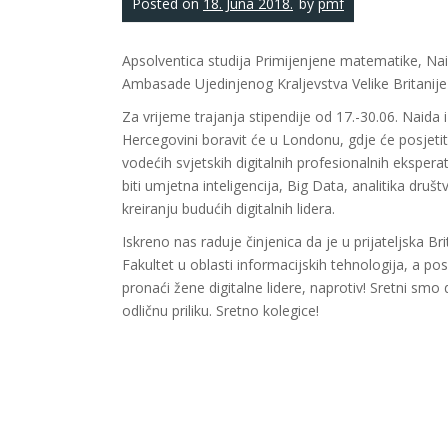
Posted on
18. Juna 2018.
by
pmf
Apsolventica studija Primijenjene matematike, Nai
Ambasade Ujedinjenog Kraljevstva Velike Britanije
Za vrijeme trajanja stipendije od 17.-30.06. Naida 
Hercegovini boravit će u Londonu, gdje će posjetiti 
vodećih svjetskih digitalnih profesionalnih eksper
biti umjetna inteligencija, Big Data, analitika dru
kreiranju budućih digitalnih lidera.
Iskreno nas raduje činjenica da je u prijateljska 
Fakultet u oblasti informacijskih tehnologija, a p
pronaći žene digitalne lidere, naprotiv! Sretni sm
odličnu priliku. Sretno kolegice!