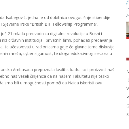
j
da Isabegović, jedna je od dobitnica ovogodišnje stipendije
 i Sjeverne Irske “British BIH Fellowship Programme”.
i još 21 mlada predvodnica digitalne revolucije u Bosni i
niz državnih institucija i privatnih firmi, pohađati predavanja
ata, te učestvovati u radionicama gdje će glavne teme diskusije
štvenih mreža, cyber sigurnost, te uloga edukativnog sektora u
Britanska Ambasada prepoznala kvalitet kadra koji proizvodi naš
M
osebno nas veseli činjenica da na našem Fakultetu nije teško
I
o da smo bili u mogućnosti pomoći da Naida iskoristi ovu
W
P
G
S