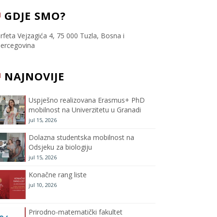
c
i
s
u
GDJE SMO?
e
t
t
T
rfeta Vejzagića 4, 75 000 Tuzla, Bosna i
ercegovina
b
t
a
u
NAJNOVIJE
o
e
g
b
o
r
r
e
Uspješno realizovana Erasmus+ PhD
mobilnost na Univerzitetu u Granadi
k
a
C
jul 15, 2026
m
h
Dolazna studentska mobilnost na
Odsjeku za biologiju
a
jul 15, 2026
Konačne rang liste
n
jul 10, 2026
n
Prirodno-matematički fakultet
e