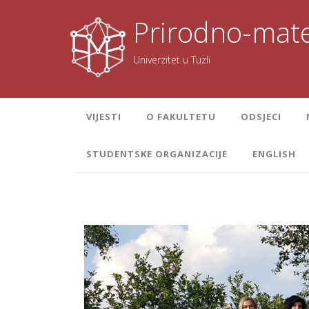
Skoči
na
Prirodno-mate
sadržaj
Univerzitet u Tuzli
VIJESTI
O FAKULTETU
ODSJECI
STUDENTSKE ORGANIZACIJE
ENGLISH