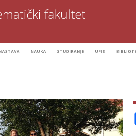
matički fakultet
NASTAVA
NAUKA
STUDIRANJE
UPIS
BIBLIOT