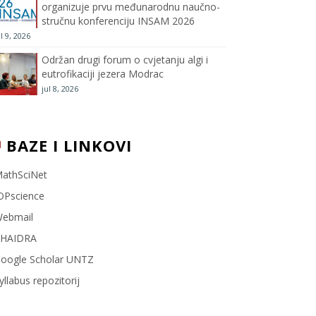
organizuje prvu međunarodnu naučno-
stručnu konferenciju INSAM 2026
l
ul 9, 2026
Održan drugi forum o cvjetanju algi i
eutrofikaciji jezera Modrac
jul 8, 2026
BAZE I LINKOVI
athSciNet
OPscience
ebmail
HAIDRA
oogle Scholar UNTZ
yllabus repozitorij