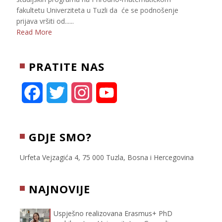
fakultetu Univerziteta u Tuzli da će se podnošenje
prijava vršiti od......
Read More
PRATITE NAS
F
T
I
Y
a
w
n
o
c
i
s
u
GDJE SMO?
e
t
t
T
Urfeta Vejzagića 4, 75 000 Tuzla, Bosna i Hercegovina
b
t
a
u
NAJNOVIJE
o
e
g
b
Uspješno realizovana Erasmus+ PhD
o
r
r
e