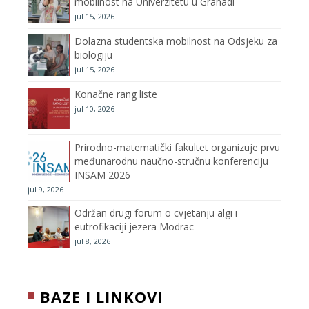
mobilnost na Univerzitetu u Granadi
jul 15, 2026
k
a
C
Dolazna studentska mobilnost na Odsjeku za
m
h
biologiju
jul 15, 2026
a
Konačne rang liste
n
jul 10, 2026
n
Prirodno-matematički fakultet organizuje prvu
međunarodnu naučno-stručnu konferenciju
e
INSAM 2026
jul 9, 2026
l
Održan drugi forum o cvjetanju algi i
eutrofikaciji jezera Modrac
jul 8, 2026
BAZE I LINKOVI