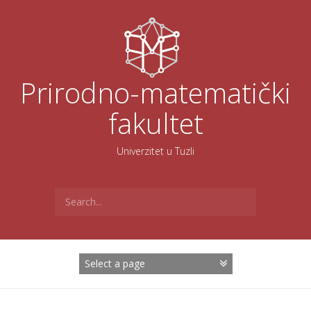
Skoči
na
sadržaj
Prirodno-matematički
fakultet
Univerzitet u Tuzli
Search
for: