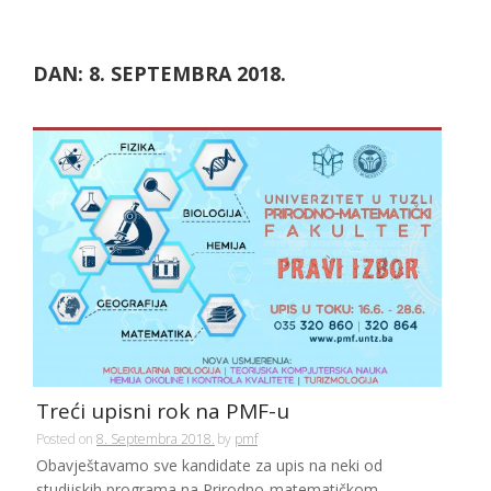
DAN:
8. SEPTEMBRA 2018.
Treći upisni rok na PMF-u
Posted on
8. Septembra 2018.
by
pmf
Obavještavamo sve kandidate za upis na neki od
studijskih programa na Prirodno-matematičkom