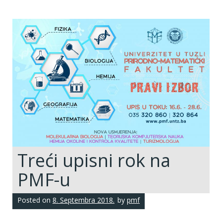
Treći upisni rok na
PMF-u
Posted on
8. Septembra 2018.
by
pmf