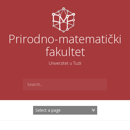
Skoči
na
sadržaj
Prirodno-matematički
fakultet
Univerzitet u Tuzli
Search
for: