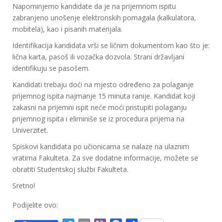
Napominjemo kandidate da je na prijemnom ispitu
zabranjeno unošenje elektronskih pomagala (kalkulatora,
mobitela), kao i pisanih materijala.
Identifikacija kandidata vrši se ličnim dokumentom kao što je:
lična karta, pasoš ili vozačka dozvola. Strani državljani
identifikuju se pasošem.
Kandidati trebaju doći na mjesto određeno za polaganje
prijemnog ispita najmanje 15 minuta ranije. Kandidat koji
zakasni na prijemni ispit neće moći pristupiti polaganju
prijemnog ispita i eliminiše se iz procedura prijema na
Univerzitet.
Spiskovi kandidata po učionicama se nalaze na ulaznim
vratima Fakulteta. Za sve dodatne informacije, možete se
obratiti Studentskoj službi Fakulteta.
Sretno!
Podijelite ovo: