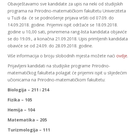
Obavještavamo sve kandidate za upis na neki od studijskih
programa na Prirodno-matematičkom fakultetu Univerziteta
u Tuzli da će se podnošenje prijava vršiti od 07.09. do
14.09.2018. godine. Prijemni ispit održaće se 18.09.2018.
godine u 10,00 sati, privremena rang-lista kandidata objaviće
se do 19.09., a konačna 21.09.2018. Upis primljenih kandidata
obaviće se od 24.09. do 28.09.2018. godine.
Više informacija o broju slobodnih mjesta možete naći
ovdje
.
Prijavljeni kandidati na studijske programe Prirodno-
matematičkog fakulteta polagat će prijemni ispit u slijedećim
učionicama na Prirodno-matematičkom fakultetu:
Biologija – 211
i
214
Fizika –
105
Hemija – 104
Matematika – 205
Turizmologija – 111