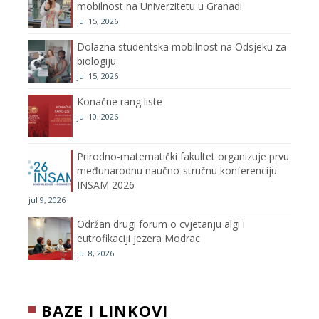
mobilnost na Univerzitetu u Granadi
jul 15, 2026
k
a
C
Dolazna studentska mobilnost na Odsjeku za
m
h
biologiju
jul 15, 2026
a
Konačne rang liste
n
jul 10, 2026
n
Prirodno-matematički fakultet organizuje prvu
međunarodnu naučno-stručnu konferenciju
e
INSAM 2026
jul 9, 2026
l
Održan drugi forum o cvjetanju algi i
eutrofikaciji jezera Modrac
jul 8, 2026
BAZE I LINKOVI