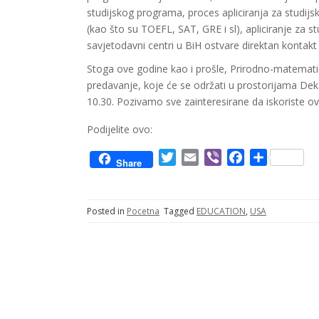
studijskog programa, proces apliciranja za studijs
(kao što su TOEFL, SAT, GRE i sl), apliciranje za 
savjetodavni centri u BiH ostvare direktan kontakt 
Stoga ove godine kao i prošle, Prirodno-matemati
predavanje, koje će se održati u prostorijama Dek
10.30. Pozivamo sve zainteresirane da iskoriste ovu
Podijelite ovo:
T
E
V
F
S
Share
w
m
i
a
h
i
a
b
c
a
t
i
e
e
r
Posted in
Pocetna
Tagged
EDUCATION
,
USA
t
l
r
b
e
e
o
r
o
k