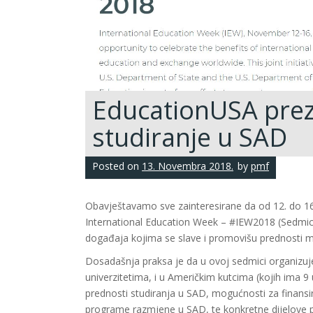
EducationUSA preze
studiranje u SAD
Posted on
13. Novembra 2018.
by
pmf
Obavještavamo sve zainteresirane da od 12. do 16
International Education Week – #IEW2018 (Sedmic
događaja kojima se slave i promovišu prednosti 
Dosadašnja praksa je da u ovoj sedmici organizu
univerzitetima, i u Američkim kutcima (kojih ima 9
prednosti studiranja u SAD, mogućnosti za finansi
programe razmjene u SAD, te konkretne dijelove p