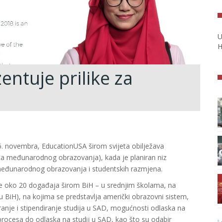
U
H
ntuje prilike za
. novembra, EducationUSA širom svijeta obilježava
a međunarodnog obrazovanja), kada je planiran niz
međunarodnog obrazovanja i studentskih razmjena.
je oko 20 događaja širom BiH – u srednjim školama, na
 u BiH), na kojima se predstavlja američki obrazovni sistem,
ranje i stipendiranje studija u SAD, mogućnosti odlaska na
rocesa do odlaska na studij u SAD, kao što su odabir