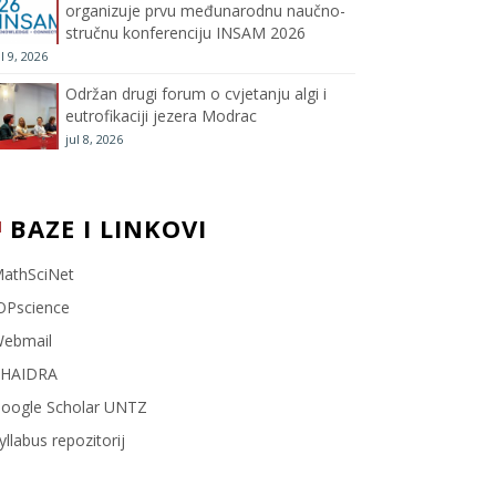
organizuje prvu međunarodnu naučno-
stručnu konferenciju INSAM 2026
l
ul 9, 2026
Održan drugi forum o cvjetanju algi i
eutrofikaciji jezera Modrac
jul 8, 2026
BAZE I LINKOVI
athSciNet
OPscience
ebmail
HAIDRA
oogle Scholar UNTZ
yllabus repozitorij