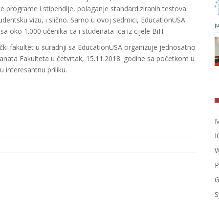
ke programe i stipendije, polaganje standardiziranih testova
studentsku vizu, i slično. Samo u ovoj sedmici, EducationUSA
j
sa oko 1.000 učenika-ca i studenata-ica iz cijele BiH.
čki fakultet u suradnji sa EducationUSA organizuje jednosatno
anata Fakulteta u četvrtak, 15.11.2018. godine sa početkom u
 interesantnu priliku.
M
I
W
P
G
S