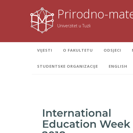
Skoči
na
Prirodno-mate
sadržaj
Univerzitet u Tuzli
VIJESTI
O FAKULTETU
ODSJECI
STUDENTSKE ORGANIZACIJE
ENGLISH