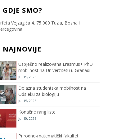
c
i
s
u
GDJE SMO?
e
t
t
T
rfeta Vejzagića 4, 75 000 Tuzla, Bosna i
ercegovina
b
t
a
u
NAJNOVIJE
o
e
g
b
o
r
r
e
Uspješno realizovana Erasmus+ PhD
mobilnost na Univerzitetu u Granadi
k
a
C
jul 15, 2026
m
h
Dolazna studentska mobilnost na
Odsjeku za biologiju
a
jul 15, 2026
Konačne rang liste
n
jul 10, 2026
n
Prirodno-matematički fakultet
e