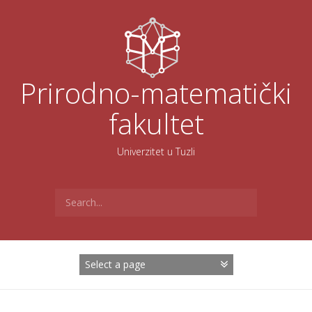
Skoči
na
sadržaj
Prirodno-matematički
fakultet
Univerzitet u Tuzli
Search
for: