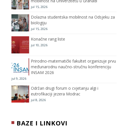
mobilnost na Univerzitetu u Granadi
jul 15, 2026
k
a
C
Dolazna studentska mobilnost na Odsjeku za
m
h
biologiju
jul 15, 2026
a
Konačne rang liste
n
jul 10, 2026
n
Prirodno-matematički fakultet organizuje prvu
međunarodnu naučno-stručnu konferenciju
e
INSAM 2026
jul 9, 2026
l
Održan drugi forum o cvjetanju algi i
eutrofikaciji jezera Modrac
jul 8, 2026
BAZE I LINKOVI