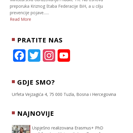
preporuka Kriznog štaba Federacije BiH, a u cilju
prevencije pojave......
Read More
PRATITE NAS
F
T
I
Y
a
w
n
o
c
i
s
u
GDJE SMO?
e
t
t
T
Urfeta Vejzagića 4, 75 000 Tuzla, Bosna i Hercegovina
b
t
a
u
NAJNOVIJE
o
e
g
b
Uspješno realizovana Erasmus+ PhD
o
r
r
e