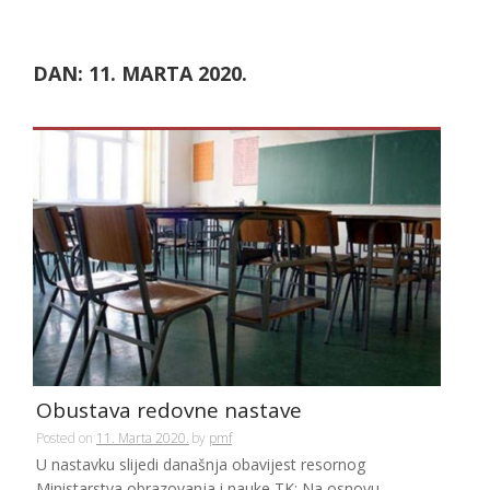
DAN:
11. MARTA 2020.
Obustava redovne nastave
Posted on
11. Marta 2020.
by
pmf
U nastavku slijedi današnja obavijest resornog
Ministarstva obrazovanja i nauke TK: Na osnovu