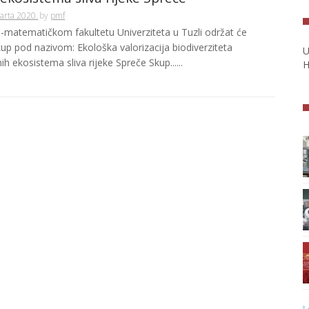
arta 2020.
by
pmf
-matematičkom fakultetu Univerziteta u Tuzli održat će
kup pod nazivom: Ekološka valorizacija biodiverziteta
U
h ekosistema sliva rijeke Spreče Skup......
H