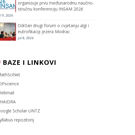
organizuje prvu međunarodnu naučno-
stručnu konferenciju INSAM 2026
l
ul 9, 2026
Održan drugi forum o cvjetanju algi i
eutrofikaciji jezera Modrac
jul 8, 2026
BAZE I LINKOVI
athSciNet
OPscience
ebmail
HAIDRA
oogle Scholar UNTZ
yllabus repozitorij