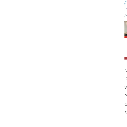
j
M
I
W
P
G
S