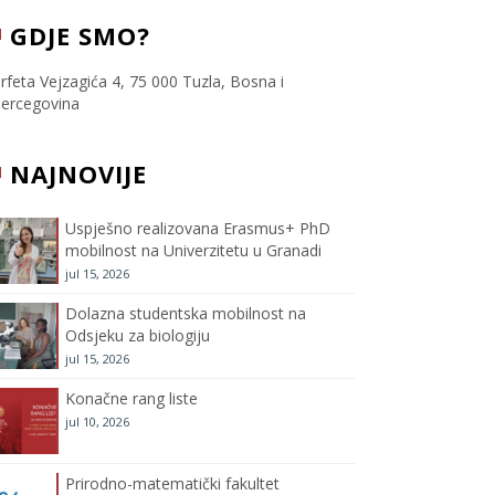
c
i
s
u
GDJE SMO?
e
t
t
T
rfeta Vejzagića 4, 75 000 Tuzla, Bosna i
ercegovina
b
t
a
u
NAJNOVIJE
o
e
g
b
o
r
r
e
Uspješno realizovana Erasmus+ PhD
mobilnost na Univerzitetu u Granadi
k
a
C
jul 15, 2026
m
h
Dolazna studentska mobilnost na
Odsjeku za biologiju
a
jul 15, 2026
Konačne rang liste
n
jul 10, 2026
n
Prirodno-matematički fakultet
e