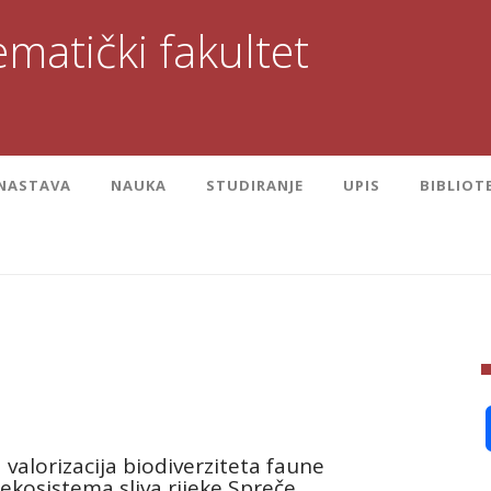
matički fakultet
NASTAVA
NAUKA
STUDIRANJE
UPIS
BIBLIOT
 valorizacija biodiverziteta faune
ekosistema sliva rijeke Spreče