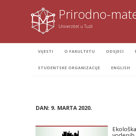
Skoči
na
Prirodno-mate
sadržaj
Univerzitet u Tuzli
VIJESTI
O FAKULTETU
ODSJECI
STUDENTSKE ORGANIZACIJE
ENGLISH
DAN:
9. MARTA 2020.
Ekološka
vodenih 