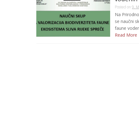
Posted on
9. M
Na Prirodno
se naučni s
faune vodeni
Read More