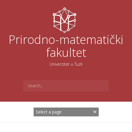
Skoči
na
sadržaj
Prirodno-matematički
fakultet
Univerzitet u Tuzli
Search
for: