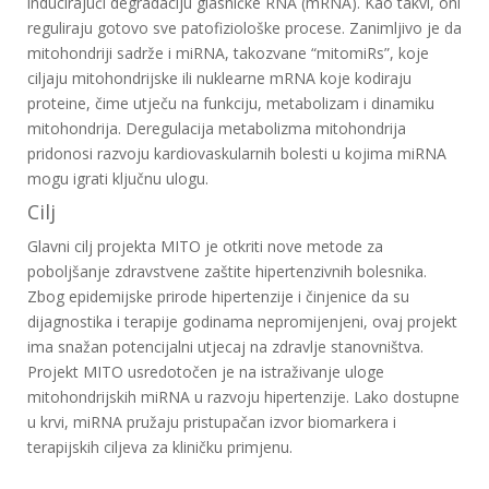
inducirajući degradaciju glasničke RNA (mRNA). Kao takvi, oni
reguliraju gotovo sve patofiziološke procese. Zanimljivo je da
mitohondriji sadrže i miRNA, takozvane “mitomiRs”, koje
ciljaju mitohondrijske ili nuklearne mRNA koje kodiraju
proteine, čime utječu na funkciju, metabolizam i dinamiku
mitohondrija. Deregulacija metabolizma mitohondrija
pridonosi razvoju kardiovaskularnih bolesti u kojima miRNA
mogu igrati ključnu ulogu.
Cilj
Glavni cilj projekta MITO je otkriti nove metode za
poboljšanje zdravstvene zaštite hipertenzivnih bolesnika.
Zbog epidemijske prirode hipertenzije i činjenice da su
dijagnostika i terapije godinama nepromijenjeni, ovaj projekt
ima snažan potencijalni utjecaj na zdravlje stanovništva.
Projekt MITO usredotočen je na istraživanje uloge
mitohondrijskih miRNA u razvoju hipertenzije. Lako dostupne
u krvi, miRNA pružaju pristupačan izvor biomarkera i
terapijskih ciljeva za kliničku primjenu.