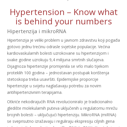
Hypertension – Know what
is behind your numbers
Hipertenzija i mikroRNA
Hipertenzija je veliki problem u javnom zdravstvu koji pogađa
gotovo jednu trećinu odrasle svjetske populacije. Većina
kardiovaskularnih bolesti uzrokovane su hipertenzijom i
svake godine uzrokuju 9,4 milijuna smrtnih slučajeva.
Dijagnoza hipertenzije promijenila se vrlo malo tijekom
proteklih 100 godina – jednostavan postupak korištenja
stetoskopa treba usavršiti. Epidemijske proporcije
hipertenzije u svijetu naglašavaju potrebu za novim
antihipertenzivnim terapijama.
Otkriće nekodirajućih RNA revolucioniralo je tradicionalno
gledište molekularnih puteva uključenih u regulatornu mrežu
brojnih bolesti – uključujući hipertenziju. MikroRNA (miRNA)
se sveprisutno izražavaju i reguliraju ekspresiju ciljnih gena