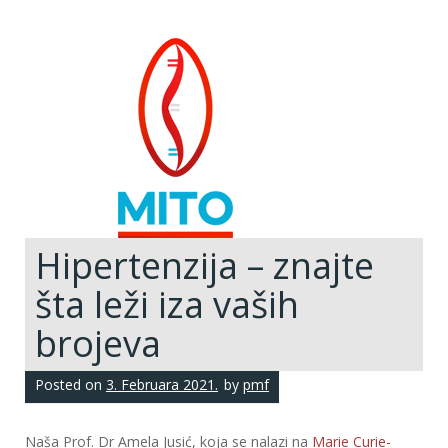
Hipertenzija – znajte
šta leži iza vaših
brojeva
Posted on
3. Februara 2021.
by
pmf
Naša Prof. Dr Amela Jusić, koja se nalazi na
Marie Curie-