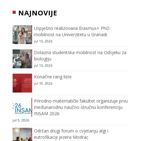
b
t
a
u
NAJNOVIJE
o
e
g
b
Uspješno realizovana Erasmus+ PhD
o
r
r
e
mobilnost na Univerzitetu u Granadi
jul 15, 2026
k
a
C
Dolazna studentska mobilnost na Odsjeku za
m
h
biologiju
jul 15, 2026
a
Konačne rang liste
n
jul 10, 2026
n
Prirodno-matematički fakultet organizuje prvu
međunarodnu naučno-stručnu konferenciju
e
INSAM 2026
jul 9, 2026
l
Održan drugi forum o cvjetanju algi i
eutrofikaciji jezera Modrac