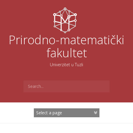
Skoči
na
sadržaj
Prirodno-matematički
fakultet
Univerzitet u Tuzli
Search
for: