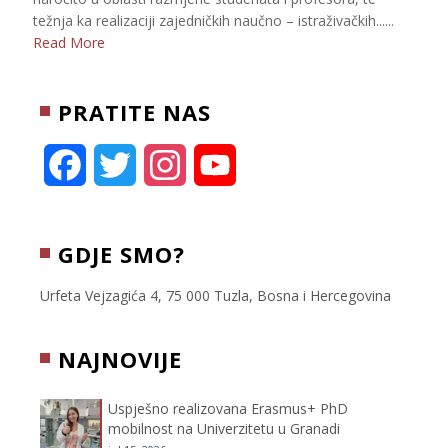
težnja ka realizaciji zajedničkih naučno – istraživačkih......
Read More
PRATITE NAS
F
T
I
Y
a
w
n
o
c
i
s
u
GDJE SMO?
e
t
t
T
Urfeta Vejzagića 4, 75 000 Tuzla, Bosna i Hercegovina
b
t
a
u
NAJNOVIJE
o
e
g
b
Uspješno realizovana Erasmus+ PhD
o
r
r
e
mobilnost na Univerzitetu u Granadi