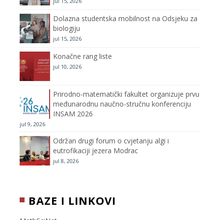
jul 15, 2026
k
a
C
Dolazna studentska mobilnost na Odsjeku za
m
h
biologiju
jul 15, 2026
a
Konačne rang liste
n
jul 10, 2026
n
Prirodno-matematički fakultet organizuje prvu
međunarodnu naučno-stručnu konferenciju
e
INSAM 2026
jul 9, 2026
l
Održan drugi forum o cvjetanju algi i
eutrofikaciji jezera Modrac
jul 8, 2026
BAZE I LINKOVI