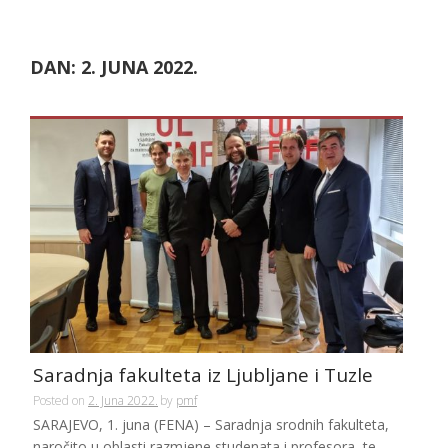
DAN:
2. JUNA 2022.
Saradnja fakulteta iz Ljubljane i Tuzle
Posted on
2. Juna 2022.
by
pmf
SARAJEVO, 1. juna (FENA) – Saradnja srodnih fakulteta,
naročito u oblasti razmjene studenata i profesora, te