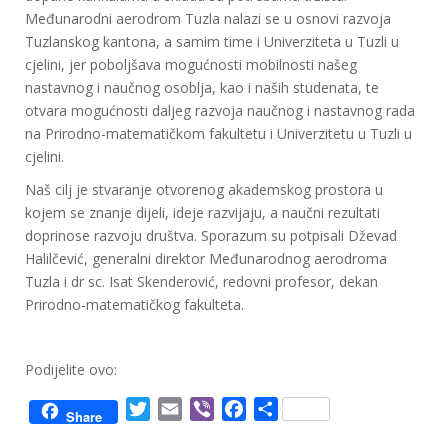
Međunarodni aerodrom Tuzla nalazi se u osnovi razvoja
Tuzlanskog kantona, a samim time i Univerziteta u Tuzli u
cjelini, jer poboljšava mogućnosti mobilnosti našeg
nastavnog i naučnog osoblja, kao i naših studenata, te
otvara mogućnosti daljeg razvoja naučnog i nastavnog rada
na Prirodno-matematičkom fakultetu i Univerzitetu u Tuzli u
cjelini.
Naš cilj je stvaranje otvorenog akademskog prostora u
kojem se znanje dijeli, ideje razvijaju, a naučni rezultati
doprinose razvoju društva. Sporazum su potpisali Dževad
Halilčević, generalni direktor Međunarodnog aerodroma
Tuzla i dr sc. Isat Skenderović, redovni profesor, dekan
Prirodno-matematičkog fakulteta.
Podijelite ovo:
T
E
V
F
S
Share
w
m
i
a
h