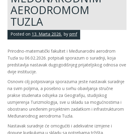
AERODROMOM
TUZLA
Posted on
13. Marta 2026.
by
pmf
Prirodno-matematički fakultet i Međunarodni aerodrom
Tuzla su 06.02.2026. potpisali sporazum o suradnji, koja
predstavlja nastavak dugogodišnjeg prijateljskog odnosa ove
dvije institucije.
Osnovni cilj potpisivanja sporazuma jeste nastavak suradnje
na svim poljima, a posebno u svrhu obavljanja stručne
prakse studenata odsjeka za Geografiju, studijskog
usmjerenja Turizmologija, sve u skladu sa mogućnostima i
obostrano uređenim projektnim zadatkom i infrastrukturom
Međunarodnog aerodroma Tuzla.
Nastavak suradnje će omogućiti i adekvatne izmjene i
dopune kurikuluma u skladu sa potrebama tržišta.