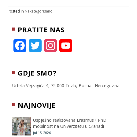
i
a
b
c
a
t
i
e
e
r
Posted in
Nekategorisano
t
l
r
b
e
e
o
PRATITE NAS
r
o
k
F
T
I
Y
a
w
n
o
c
i
s
u
GDJE SMO?
e
t
t
T
Urfeta Vejzagića 4, 75 000 Tuzla, Bosna i Hercegovina
b
t
a
u
NAJNOVIJE
o
e
g
b
Uspješno realizovana Erasmus+ PhD
o
r
r
e
mobilnost na Univerzitetu u Granadi
jul 15, 2026
k
a
C