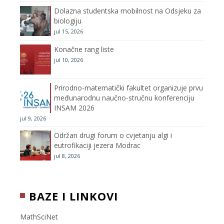
Dolazna studentska mobilnost na Odsjeku za
m
h
biologiju
jul 15, 2026
a
Konačne rang liste
n
jul 10, 2026
n
Prirodno-matematički fakultet organizuje prvu
međunarodnu naučno-stručnu konferenciju
e
INSAM 2026
jul 9, 2026
l
Održan drugi forum o cvjetanju algi i
eutrofikaciji jezera Modrac
jul 8, 2026
BAZE I LINKOVI
MathSciNet