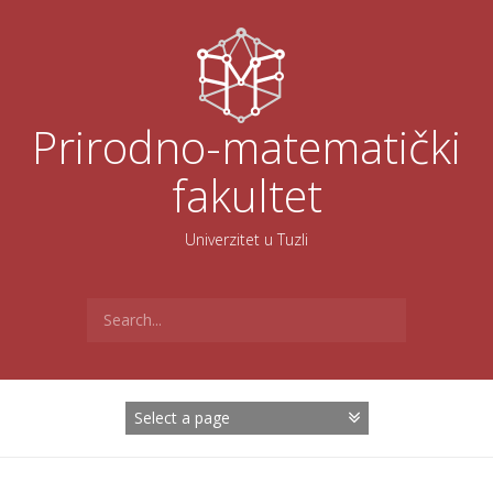
Skoči
na
sadržaj
Prirodno-matematički
fakultet
Univerzitet u Tuzli
Search
for: