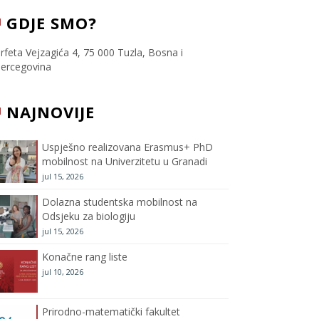
c
i
s
u
GDJE SMO?
e
t
t
T
rfeta Vejzagića 4, 75 000 Tuzla, Bosna i
ercegovina
b
t
a
u
NAJNOVIJE
o
e
g
b
o
r
r
e
Uspješno realizovana Erasmus+ PhD
mobilnost na Univerzitetu u Granadi
k
a
C
jul 15, 2026
m
h
Dolazna studentska mobilnost na
Odsjeku za biologiju
a
jul 15, 2026
Konačne rang liste
n
jul 10, 2026
n
Prirodno-matematički fakultet
e