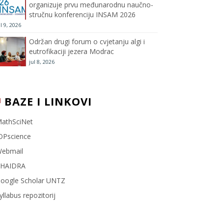
organizuje prvu međunarodnu naučno-
stručnu konferenciju INSAM 2026
l
ul 9, 2026
Održan drugi forum o cvjetanju algi i
eutrofikaciji jezera Modrac
jul 8, 2026
BAZE I LINKOVI
athSciNet
OPscience
ebmail
HAIDRA
oogle Scholar UNTZ
yllabus repozitorij