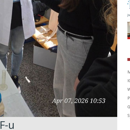
j
M
I
W
P
G
S
F-u