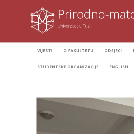
Skoči
na
Prirodno-mate
sadržaj
Univerzitet u Tuzli
VIJESTI
O FAKULTETU
ODSJECI
STUDENTSKE ORGANIZACIJE
ENGLISH