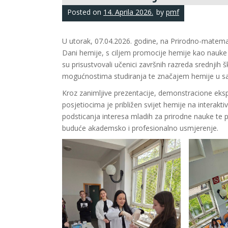
Posted on
14. Aprila 2026.
by
pmf
U utorak, 07.04.2026. godine, na Prirodno-matemat
Dani hemije, s ciljem promocije hemije kao nauk
su prisustvovali učenici završnih razreda srednjih 
mogućnostima studiranja te značajem hemije u 
Kroz zanimljive prezentacije, demonstracione eksp
posjetiocima je približen svijet hemije na interaktiv
podsticanja interesa mladih za prirodne nauke te p
buduće akademsko i profesionalno usmjerenje.