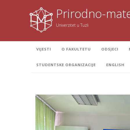
Skoči
na
Prirodno-mate
sadržaj
Univerzitet u Tuzli
VIJESTI
O FAKULTETU
ODSJECI
STUDENTSKE ORGANIZACIJE
ENGLISH