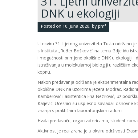
31. Ljetni univerzi
DNK u ekologiji
Posted on
10. Juna 2026.
by
pmf
U okviru 31. Ljetnog univerziteta Tuzla održano je 
s Instituta „Ruđer Bošković“ na temu Gdje idu istr
i mogućnosti primjene okolišne DNK u ekologiji i dr
istraživanja u molekularnoj biologiji u različitim
kopnu.
Nakon predavanja održana je eksperimentalna rad
okolišne DNK na uzorcima jezera Modrac. Radionic
Kamberović i asistentica Ena Nezirović, uz podršku
Kaljević. Učesnici su uspješno savladali osnovne kor
znanja s praktičnim laboratorijskim radom.
Hvala predavaču, organizatoricama, studenticama 
Aktivnost je realizirana je u okviru održivosti Er