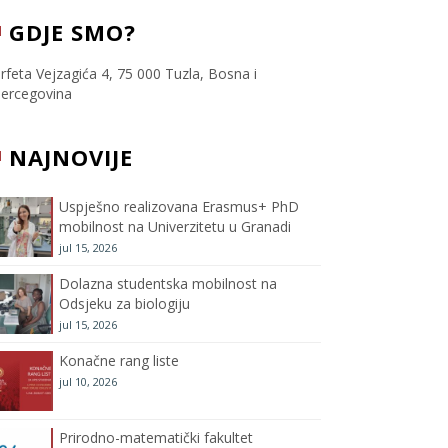
c
i
s
u
GDJE SMO?
e
t
t
T
rfeta Vejzagića 4, 75 000 Tuzla, Bosna i
ercegovina
b
t
a
u
NAJNOVIJE
o
e
g
b
o
r
r
e
Uspješno realizovana Erasmus+ PhD
mobilnost na Univerzitetu u Granadi
k
a
C
jul 15, 2026
m
h
Dolazna studentska mobilnost na
Odsjeku za biologiju
a
jul 15, 2026
Konačne rang liste
n
jul 10, 2026
n
Prirodno-matematički fakultet
e