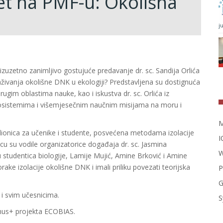
tet na PMF-u: Okolišna
j
izuzetno zanimljivo gostujuće predavanje dr. sc. Sandija Orlića
aživanja okolišne DNK u ekologiji? Predstavljena su dostignuća
ugim oblastima nauke, kao i iskustva dr. sc. Orlića iz
 ekosistemima i višemjesečnim naučnim misijama na moru i
M
ionica za učenike i studente, posvećena metodama izolacije
I
u su vodile organizatorice događaja dr. sc. Jasmina
W
 studentica biologije, Lamije Mujić, Amine Brković i Amine
ake izolacije okolišne DNK i imali priliku povezati teorijska
P
G
i svim učesnicima.
S
asmus+ projekta ECOBIAS.