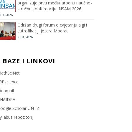
organizuje prvu međunarodnu naučno-
stručnu konferenciju INSAM 2026
l
ul 9, 2026
Održan drugi forum o cvjetanju algi i
eutrofikaciji jezera Modrac
jul 8, 2026
BAZE I LINKOVI
athSciNet
OPscience
ebmail
HAIDRA
oogle Scholar UNTZ
yllabus repozitorij