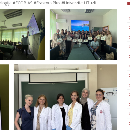
ogija #ECOBIAS #ErasmusPlus #UniverzitetUTuzli