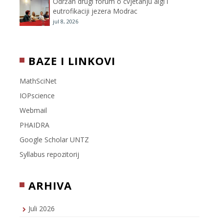
Održan drugi forum o cvjetanju algi i
eutrofikaciji jezera Modrac
jul 8, 2026
BAZE I LINKOVI
MathSciNet
IOPscience
Webmail
PHAIDRA
Google Scholar UNTZ
Syllabus repozitorij
ARHIVA
Juli 2026