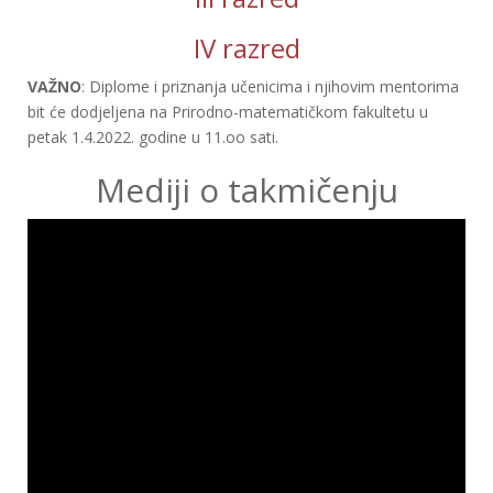
IV razred
VAŽNO
: Diplome i priznanja učenicima i njihovim mentorima
bit će dodjeljena na Prirodno-matematičkom fakultetu u
petak 1.4.2022. godine u 11.oo sati.
Mediji o takmičenju