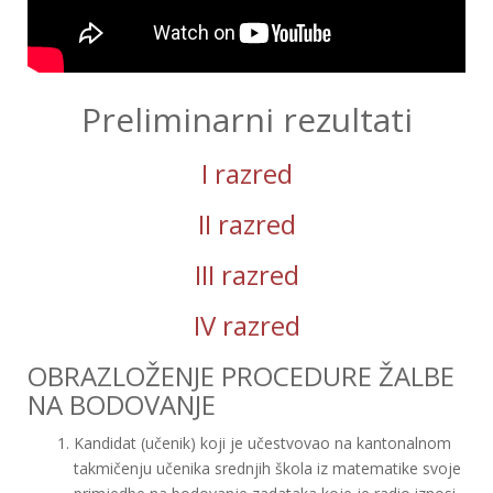
Preliminarni rezultati
I razred
II razred
III razred
IV razred
OBRAZLOŽENJE PROCEDURE ŽALBE
NA BODOVANJE
Kandidat (učenik) koji je učestvovao na kantonalnom
takmičenju učenika srednjih škola iz matematike svoje