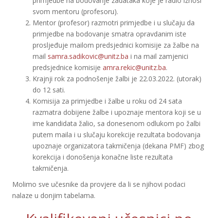
primjedbe na bodovanje zadataka koje je radio iznosi
svom mentoru (profesoru).
Mentor (profesor) razmotri primjedbe i u slučaju da
primjedbe na bodovanje smatra opravdanim iste
prosljeđuje mailom predsjednici komisije za žalbe na
mail
samra.sadikovic@unitz.ba
i na mail zamjenici
predsjednice komisije
amra.rekic@unitz.ba
.
Krajnji rok za podnošenje žalbi je 22.03.2022. (utorak)
do 12 sati.
Komisija za primjedbe i žalbe u roku od 24 sata
razmatra dobijene žalbe i upoznaje mentora koji se u
ime kandidata žalio, sa donesenom odlukom po žalbi
putem maila i u slučaju korekcije rezultata bodovanja
upoznaje organizatora takmičenja (dekana PMF) zbog
korekcija i donošenja konačne liste rezultata
takmičenja.
Molimo sve učesnike da provjere da li se njihovi podaci
nalaze u donjim tabelama.