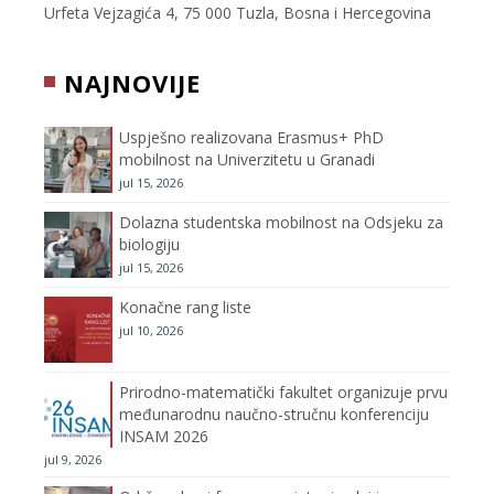
e
t
t
T
Urfeta Vejzagića 4, 75 000 Tuzla, Bosna i Hercegovina
b
t
a
u
NAJNOVIJE
o
e
g
b
Uspješno realizovana Erasmus+ PhD
o
r
r
e
mobilnost na Univerzitetu u Granadi
jul 15, 2026
k
a
C
Dolazna studentska mobilnost na Odsjeku za
m
h
biologiju
jul 15, 2026
a
Konačne rang liste
n
jul 10, 2026
n
Prirodno-matematički fakultet organizuje prvu
međunarodnu naučno-stručnu konferenciju
e
INSAM 2026
jul 9, 2026
l