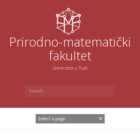
Skoči
na
sadržaj
Prirodno-matematički
fakultet
Univerzitet u Tuzli
Search
for: