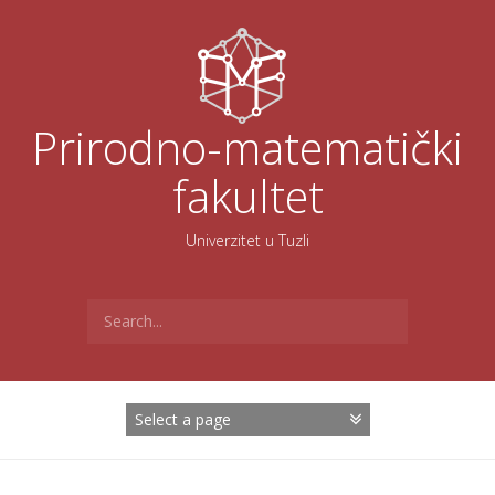
Skoči
na
sadržaj
Prirodno-matematički
fakultet
Univerzitet u Tuzli
Search
for: