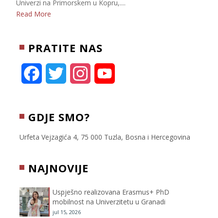
Univerzi na Primorskem u Kopru,....
Read More
PRATITE NAS
F
T
I
Y
a
w
n
o
c
i
s
u
GDJE SMO?
e
t
t
T
Urfeta Vejzagića 4, 75 000 Tuzla, Bosna i Hercegovina
b
t
a
u
NAJNOVIJE
o
e
g
b
Uspješno realizovana Erasmus+ PhD
o
r
r
e
mobilnost na Univerzitetu u Granadi
jul 15, 2026
k
a
C