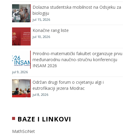
Dolazna studentska mobilnost na Odsjeku za
m
h
biologiju
jul 15, 2026
a
Konačne rang liste
n
jul 10, 2026
n
Prirodno-matematički fakultet organizuje prvu
međunarodnu naučno-stručnu konferenciju
e
INSAM 2026
jul 9, 2026
l
Održan drugi forum o cvjetanju algi i
eutrofikaciji jezera Modrac
jul 8, 2026
BAZE I LINKOVI
MathSciNet