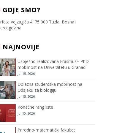
c
i
s
u
GDJE SMO?
e
t
t
T
rfeta Vejzagića 4, 75 000 Tuzla, Bosna i
ercegovina
b
t
a
u
NAJNOVIJE
o
e
g
b
o
r
r
e
Uspješno realizovana Erasmus+ PhD
mobilnost na Univerzitetu u Granadi
k
a
C
jul 15, 2026
m
h
Dolazna studentska mobilnost na
Odsjeku za biologiju
a
jul 15, 2026
Konačne rang liste
n
jul 10, 2026
n
Prirodno-matematički fakultet
e