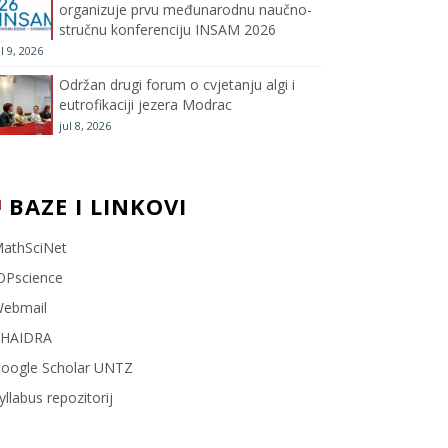
organizuje prvu međunarodnu naučno-
stručnu konferenciju INSAM 2026
l
ul 9, 2026
Održan drugi forum o cvjetanju algi i
eutrofikaciji jezera Modrac
jul 8, 2026
BAZE I LINKOVI
athSciNet
OPscience
ebmail
HAIDRA
oogle Scholar UNTZ
yllabus repozitorij