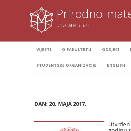
Skoči
na
Prirodno-mate
sadržaj
Univerzitet u Tuzli
VIJESTI
O FAKULTETU
ODSJECI
STUDENTSKE ORGANIZACIJE
ENGLISH
DAN:
20. MAJA 2017.
Utvrđen 
godinu s