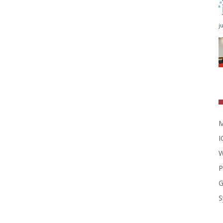
j
M
I
W
P
G
S