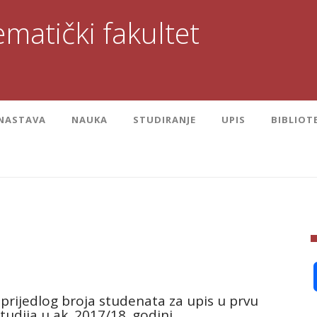
matički fakultet
NASTAVA
NAUKA
STUDIRANJE
UPIS
BIBLIOT
prijedlog broja studenata za upis u prvu
tudija u ak. 2017/18. godini