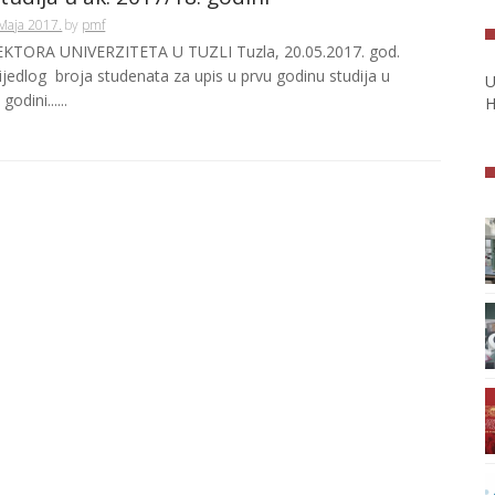
Maja 2017.
by
pmf
KTORA UNIVERZITETA U TUZLI Tuzla, 20.05.2017. god.
jedlog broja studenata za upis u prvu godinu studija u
U
godini......
H