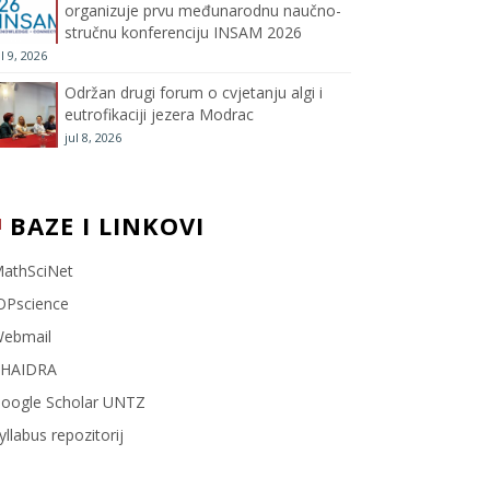
organizuje prvu međunarodnu naučno-
stručnu konferenciju INSAM 2026
l
ul 9, 2026
Održan drugi forum o cvjetanju algi i
eutrofikaciji jezera Modrac
jul 8, 2026
BAZE I LINKOVI
athSciNet
OPscience
ebmail
HAIDRA
oogle Scholar UNTZ
yllabus repozitorij