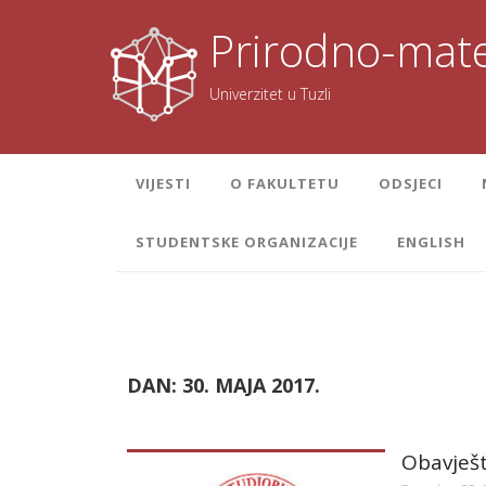
Skoči
na
Prirodno-mate
sadržaj
Univerzitet u Tuzli
VIJESTI
O FAKULTETU
ODSJECI
STUDENTSKE ORGANIZACIJE
ENGLISH
DAN:
30. MAJA 2017.
Obavješt