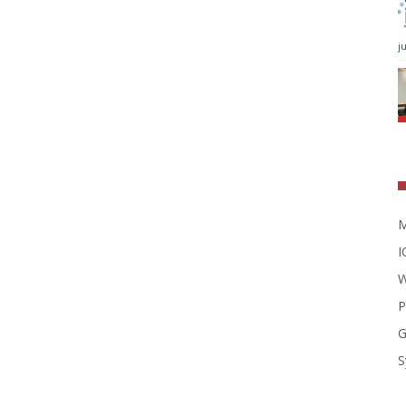
j
M
I
W
P
G
S