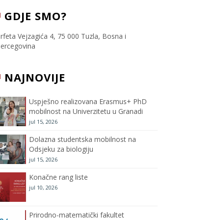
c
i
s
u
GDJE SMO?
e
t
t
T
rfeta Vejzagića 4, 75 000 Tuzla, Bosna i
ercegovina
b
t
a
u
NAJNOVIJE
o
e
g
b
o
r
r
e
Uspješno realizovana Erasmus+ PhD
mobilnost na Univerzitetu u Granadi
k
a
C
jul 15, 2026
m
h
Dolazna studentska mobilnost na
Odsjeku za biologiju
a
jul 15, 2026
Konačne rang liste
n
jul 10, 2026
n
Prirodno-matematički fakultet
e