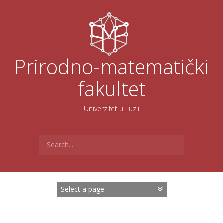
Skoči
na
sadržaj
Prirodno-matematički
fakultet
Univerzitet u Tuzli
Search
for: