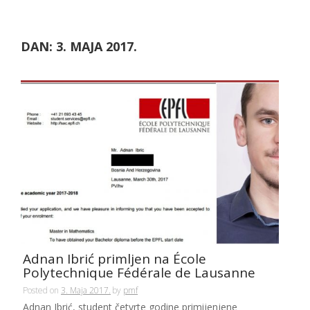
DAN:
3. MAJA 2017.
Adnan Ibrić primljen na École
Polytechnique Fédérale de Lausanne
Posted on
3. Maja 2017.
by
pmf
Adnan Ibrić, student četvrte godine primijenjene