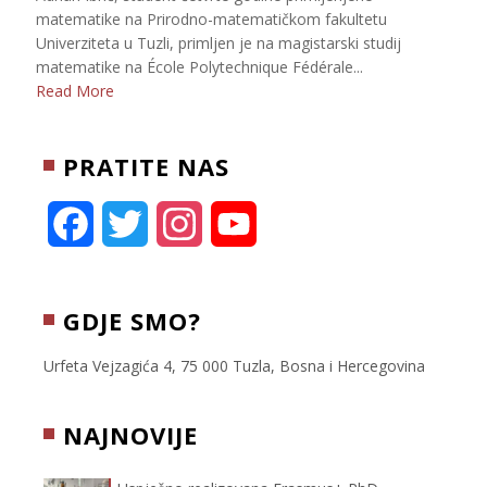
matematike na Prirodno-matematičkom fakultetu
Univerziteta u Tuzli, primljen je na magistarski studij
matematike na École Polytechnique Fédérale...
Read More
PRATITE NAS
F
T
I
Y
a
w
n
o
c
i
s
u
GDJE SMO?
e
t
t
T
Urfeta Vejzagića 4, 75 000 Tuzla, Bosna i Hercegovina
b
t
a
u
NAJNOVIJE
o
e
g
b