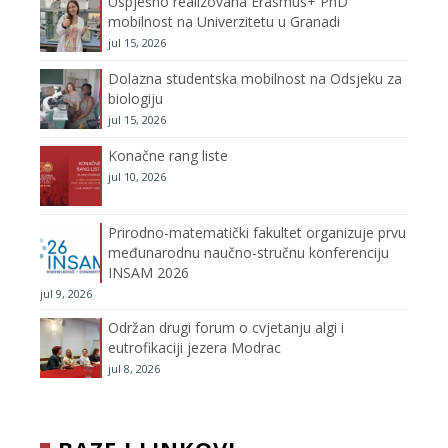
Uspješno realizovana Erasmus+ PhD
o
r
r
e
mobilnost na Univerzitetu u Granadi
jul 15, 2026
k
a
C
Dolazna studentska mobilnost na Odsjeku za
m
h
biologiju
jul 15, 2026
a
Konačne rang liste
n
jul 10, 2026
n
Prirodno-matematički fakultet organizuje prvu
međunarodnu naučno-stručnu konferenciju
e
INSAM 2026
jul 9, 2026
l
Održan drugi forum o cvjetanju algi i
eutrofikaciji jezera Modrac
jul 8, 2026