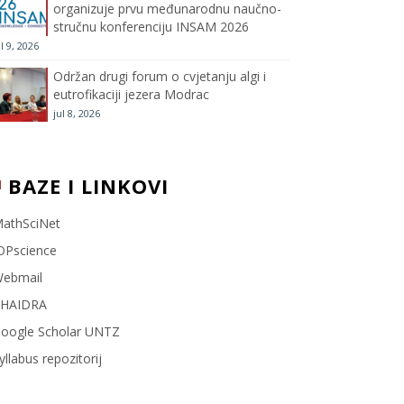
organizuje prvu međunarodnu naučno-
stručnu konferenciju INSAM 2026
l
ul 9, 2026
Održan drugi forum o cvjetanju algi i
eutrofikaciji jezera Modrac
jul 8, 2026
BAZE I LINKOVI
athSciNet
OPscience
ebmail
HAIDRA
oogle Scholar UNTZ
yllabus repozitorij