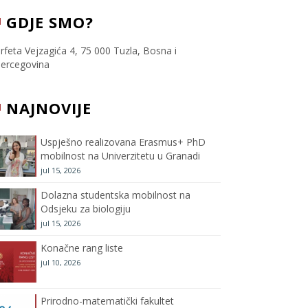
c
i
s
u
GDJE SMO?
e
t
t
T
rfeta Vejzagića 4, 75 000 Tuzla, Bosna i
ercegovina
b
t
a
u
NAJNOVIJE
o
e
g
b
o
r
r
e
Uspješno realizovana Erasmus+ PhD
mobilnost na Univerzitetu u Granadi
k
a
C
jul 15, 2026
m
h
Dolazna studentska mobilnost na
Odsjeku za biologiju
a
jul 15, 2026
Konačne rang liste
n
jul 10, 2026
n
Prirodno-matematički fakultet
e