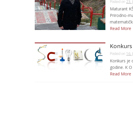
Posted on
23. 
Maturant KŠC
Prirodno-ma
matematički 
Read More
Konkurs 
Posted on
16. 
Konkurs je 
godine. K 
Read More