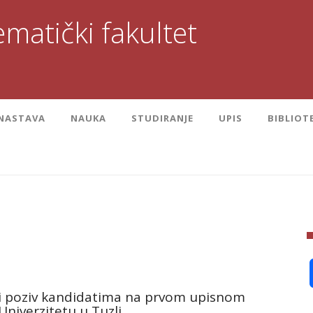
matički fakultet
NASTAVA
NAUKA
STUDIRANJE
UPIS
BIBLIOT
i poziv kandidatima na prvom upisnom
Univerzitetu u Tuzli