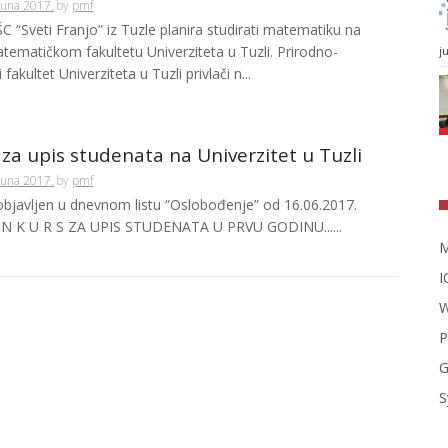
Juna 2017.
by
pmf
 “Sveti Franjo” iz Tuzle planira studirati matematiku na
tematičkom fakultetu Univerziteta u Tuzli. Prirodno-
j
fakultet Univerziteta u Tuzli privlači n...
za upis studenata na Univerzitet u Tuzli
Juna 2017.
by
pmf
objavljen u dnevnom listu “Oslobođenje” od 16.06.2017.
O N K U R S ZA UPIS STUDENATA U PRVU GODINU......
M
I
W
P
G
S