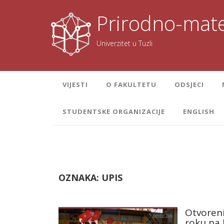
Skoči
na
Prirodno-mate
sadržaj
Univerzitet u Tuzli
VIJESTI
O FAKULTETU
ODSJECI
STUDENTSKE ORGANIZACIJE
ENGLISH
OZNAKA:
UPIS
Otvoren
roku na 