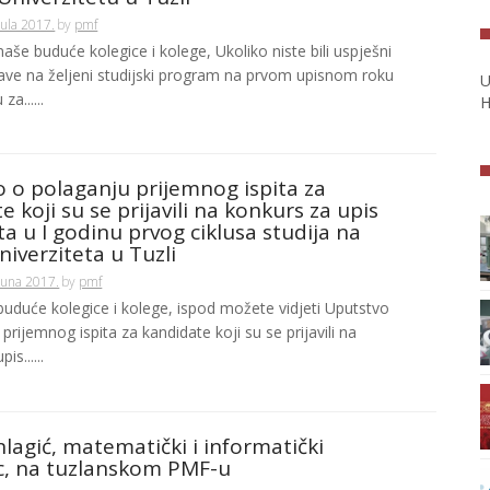
Jula 2017.
by
pmf
še buduće kolegice i kolege, Ukoliko niste bili uspješni
ijave na željeni studijski program na prvom upisnom roku
U
a......
H
 o polaganju prijemnog ispita za
e koji su se prijavili na konkurs za upis
a u I godinu prvog ciklusa studija na
iverziteta u Tuzli
Juna 2017.
by
pmf
uduće kolegice i kolege, ispod možete vidjeti Uputstvo
prijemnog ispita za kandidate koji su se prijavili na
is......
lagić, matematički i informatički
c, na tuzlanskom PMF-u